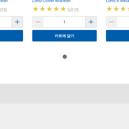
celet
Lond Clover Bracelet
Lond A Meta
★
★
★
★
★
★
★
★
★
★
★
★
★
★
★
★
 (13)
5.0 (1)
기
카트에 담기