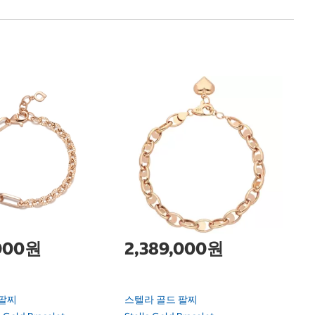
클
Cl
,000원
2,389,000원
 팔찌
스텔라 골드 팔찌