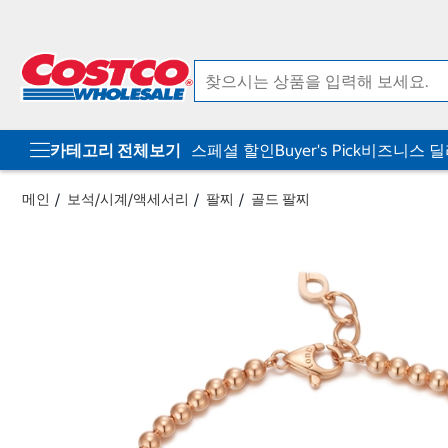
컨
메
텐
뉴
츠
로
로
바
바
로
로
가
가
기
기
카테고리 전체보기
스페셜 할인
Buyer's Pick
비즈니스 
메인
보석/시계/액세서리
팔찌
골드 팔찌