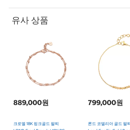
유사 상품
889,000원
799,000원
크로엘 18K 핑크골드 팔찌
론드 코델리아 골드 팔