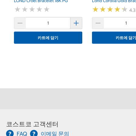
LOND Croel Bracelet 18K PG
Lond Cordlia Gold Bra
★
★
★
★
★
★
★
★
★
★
★
★
★
★
★
★
★
★
★
★
4.3
카트에 담기
카트에 담
코스트코 고객센터
FAQ
이메일 문의