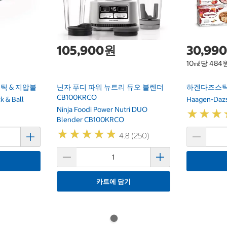
105,900원
30,99
10㎖당 484
틱 & 지압볼
닌자 푸디 파워 뉴트리 듀오 블렌더
하겐다즈스틱바
CB100KRCO
k & Ball
Haagen-Dazs
Ninja Foodi Power Nutri DUO
★
★
★
★
★
★
Blender CB100KRCO
★
★
★
★
★
★
★
★
★
★
4.8 (250)
기
카트에 담기