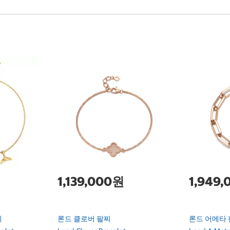
1,139,000원
1,949
찌
론드 클로버 팔찌
론드 어메타