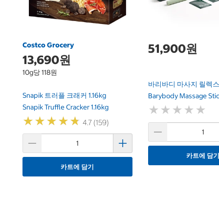
Costco Grocery
51,900원
13,690원
10g당 118원
바리바디 마사지 릴렉스
Snapik 트러플 크래커 1.16kg
Barybody Massage Stic
Snapik Truffle Cracker 1.16kg
★
★
★
★
★
★
★
★
★
★
★
★
★
★
★
★
★
★
★
★
4.7 (159)
카트에 담
카트에 담기