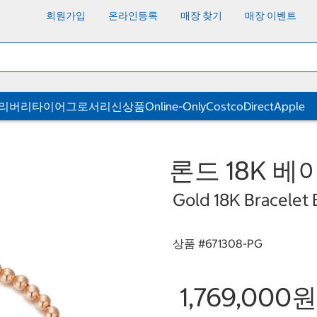
회원가입
온라인등록
매장 찾기
매장 이벤트
딜리버리
타이어
그로서리
신상품
Online-Only
CostcoDirect
Apple
론드 18K 베
Gold 18K Bracelet B
상품 #
671308-PG
1,769,000원