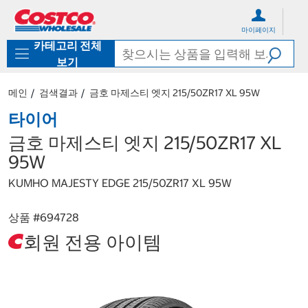
컨
메
텐
뉴
마이페이지
츠
로
카테고리 전체
로
바
바
로
보기
로
가
가
기
메인
검색결과
금호 마제스티 엣지 215/50ZR17 XL 95W
기
타이어
금호 마제스티 엣지 215/50ZR17 XL
95W
KUMHO MAJESTY EDGE 215/50ZR17 XL 95W
상품 #
694728
회원 전용 아이템