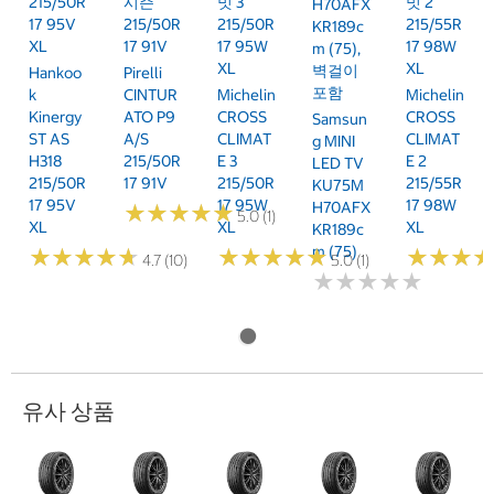
215/50R
시즌
밋 3
밋 2
H70AFX
17 95V
215/50R
215/50R
215/55R
KR189c
XL
17 91V
17 95W
17 98W
M (75),
XL
XL
벽걸이
Hankoo
Pirelli
포함
K
CINTUR
Michelin
Michelin
Kinergy
ATO P9
CROSS
CROSS
Samsun
ST AS
A/S
CLIMAT
CLIMAT
G MINI
H318
215/50R
E 3
E 2
LED TV
215/50R
17 91V
215/50R
215/55R
KU75M
17 95V
17 95W
17 98W
H70AFX
★
★
★
★
★
★
★
★
★
★
5.0 (1)
XL
XL
XL
KR189c
M (75)
★
★
★
★
★
★
★
★
★
★
★
★
★
★
★
★
★
★
★
★
★
★
★
★
★
★
4.7 (10)
5.0 (1)
★
★
★
★
★
★
★
★
★
★
유사 상품