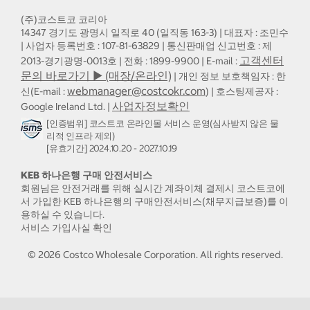
(주)코스트코 코리아
14347 경기도 광명시 일직로 40 (일직동 163-3) | 대표자 : 조민수
| 사업자 등록번호 : 107-81-63829 | 통신판매업 신고번호 : 제
고객센터
2013-경기광명-0013호 | 전화 : 1899-9900 | E-mail :
문의 바로가기 ▶ (매장/온라인)
| 개인 정보 보호책임자 : 한
webmanager@costcokr.com
신(E-mail :
) | 호스팅제공자 :
사업자정보확인
Google Ireland Ltd. |
[인증범위] 코스트코 온라인몰 서비스 운영(심사받지 않은 물
리적 인프라 제외)
[유효기간] 2024.10.20 - 2027.10.19
KEB 하나은행 구매 안전서비스
회원님은 안전거래를 위해 실시간 계좌이체 결제시 코스트코에
서 가입한 KEB 하나은행의 구매안전서비스(채무지급보증)를 이
용하실 수 있습니다.
서비스 가입사실 확인
©
2026
Costco Wholesale Corporation.
All rights reserved.