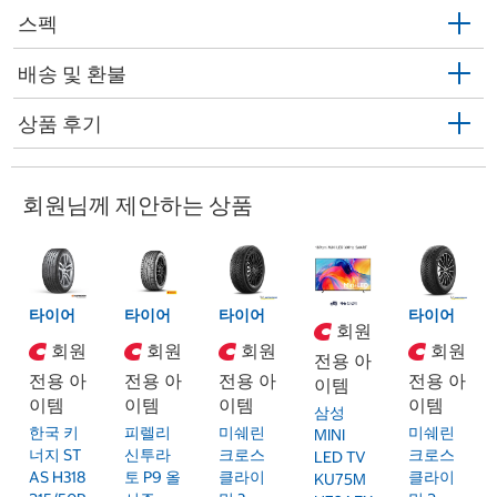
스펙
배송 및 환불
상품 후기
회원님께 제안하는 상품
타이어
타이어
타이어
타이어
회원
회원
회원
회원
회원
전용 아
전용 아
전용 아
전용 아
전용 아
이템
이템
이템
이템
이템
삼성
한국 키
피렐리
미쉐린
미쉐린
MINI
너지 ST
신투라
크로스
크로스
LED TV
AS H318
토 P9 올
클라이
클라이
KU75M