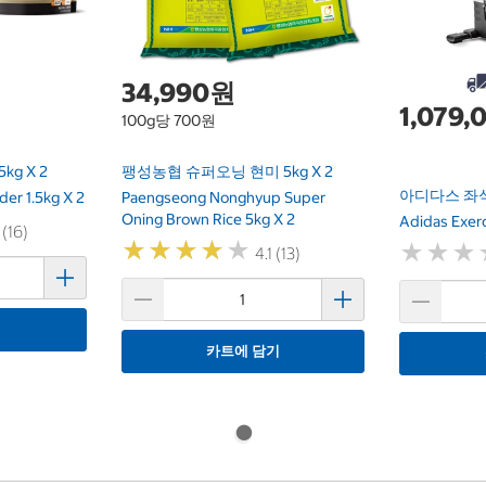
34,990원
1,079
100g당 700원
g X 2
팽성농협 슈퍼오닝 현미 5kg X 2
아디다스 좌식
der 1.5kg X 2
Paengseong Nonghyup Super
Oning Brown Rice 5kg X 2
Adidas Exerc
 (16)
★
★
★
★
★
★
★
★
★
★
★
★
★
★
★
★
4.1 (13)
기
카트에 담기