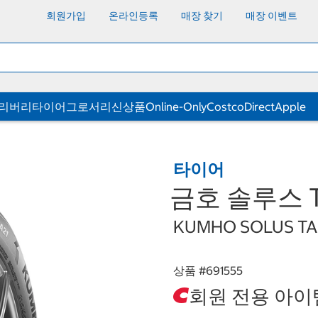
회원가입
온라인등록
매장 찾기
매장 이벤트
딜리버리
타이어
그로서리
신상품
Online-Only
CostcoDirect
Apple
타이어
금호 솔루스 TA2
KUMHO SOLUS TA2
상품 #
691555
회원 전용 아이