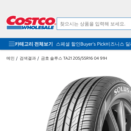
컨
메
텐
뉴
츠
로
로
바
바
로
로
가
가
기
기
카테고리 전체보기
스페셜 할인
Buyer's Pick
비즈니스 
메인
검색결과
금호 솔루스 TA21 205/55R16 04 91H