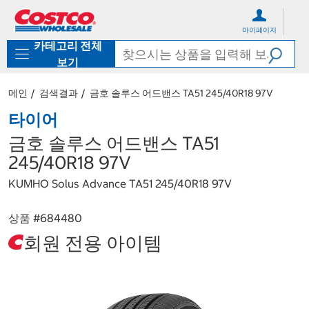
컨
메
텐
뉴
마이페이지
츠
로
카테고리 전체
로
바
바
로
보기
로
가
가
기
메인
검색결과
금호 솔루스 어드밴스 TA51 245/40R18 97V
기
타이어
금호 솔루스 어드밴스 TA51
245/40R18 97V
KUMHO Solus Advance TA51 245/40R18 97V
상품 #
684480
회원 전용 아이템