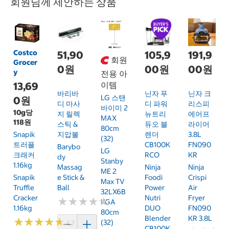
회원님께 제안하는 상품
Costco
51,90
105,9
191,9
회원
Grocer
0원
00원
00원
y
전용 아
13,69
이템
바리바
닌자 푸
닌자 크
LG 스탠
0원
디 마사
디 파워
리스피
바이미 2
10g당
지 릴렉
뉴트리
에어프
MAX
118원
스틱 &
듀오 블
라이어
80cm
Snapik
지압볼
렌더
3.8L
(32)
트러플
CB100K
FN090
Barybo
LG
크래커
RCO
KR
Dy
Stanby
1.16kg
Massag
Ninja
Ninja
ME 2
Snapik
E Stick &
Foodi
Crispi
Max TV
Truffle
Ball
Power
Air
32LX6B
Cracker
Nutri
Fryer
★
★
★
★
★
★
★
★
★
★
KGA
1.16kg
DUO
FN090
80cm
Blender
KR 3.8L
★
★
★
★
★
★
★
★
★
★
(32)
4.7 (159)
CB100K