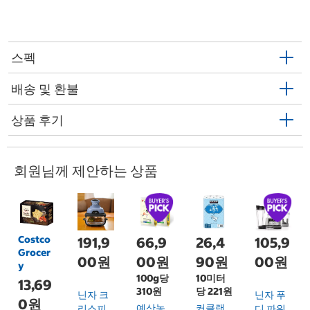
스펙
배송 및 환불
상품 후기
회원님께 제안하는 상품
Costco
191,9
66,9
26,4
105,9
Grocer
00원
00원
90원
00원
y
100g당
10미터
13,69
310원
당 221원
닌자 크
닌자 푸
0원
예산농
커클랜
리스피
디 파워