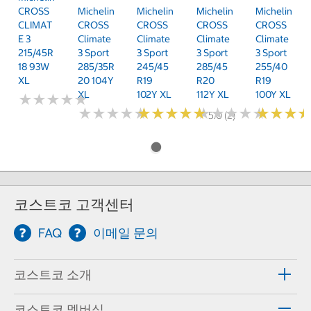
CROSS
Michelin
Michelin
Michelin
Michelin
CLIMAT
CROSS
CROSS
CROSS
CROSS
E 3
Climate
Climate
Climate
Climate
215/45R
3 Sport
3 Sport
3 Sport
3 Sport
18 93W
285/35R
245/45
285/45
255/40
XL
20 104Y
R19
R20
R19
XL
102Y XL
112Y XL
100Y XL
★
★
★
★
★
★
★
★
★
★
★
★
★
★
★
★
★
★
★
★
★
★
★
★
★
★
★
★
★
★
★
★
★
★
★
★
★
★
★
★
★
★
★
★
★
★
5.0 (2)
코스트코 고객센터
FAQ
이메일 문의
코스트코 소개
코스트코 멤버십