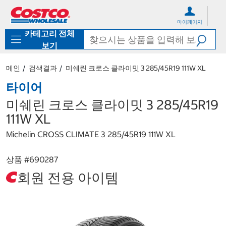
컨
메
텐
뉴
마이페이지
츠
로
카테고리 전체
로
바
바
로
보기
로
가
가
기
메인
검색결과
미쉐린 크로스 클라이밋 3 285/45R19 111W XL
기
타이어
미쉐린 크로스 클라이밋 3 285/45R19
111W XL
Michelin CROSS CLIMATE 3 285/45R19 111W XL
상품 #
690287
회원 전용 아이템