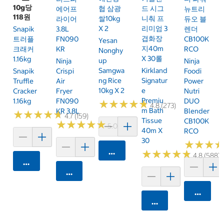
10g당
협 삼광
드 시그
에어프
뉴트리
118원
쌀10kg
니춰 프
라이어
듀오 블
X 2
리미엄 3
Snapik
3.8L
렌더
겹화장
트러플
FN090
CB100K
Yesan
지40m
크래커
KR
RCO
Nonghy
X 30롤
1.16kg
Up
Ninja
Ninja
Samgwa
Kirkland
Snapik
Crispi
Foodi
Ng Rice
Signatur
Truffle
Air
Power
10kg X 2
E
Cracker
Fryer
Nutri
Premiu
1.16kg
FN090
DUO
★
★
★
★
★
★
★
★
★
★
4.8 (273)
M Bath
KR 3.8L
Blender
★
★
★
★
★
★
★
★
★
★
4.7 (159)
Tissue
CB100K
★
★
★
★
★
★
★
★
★
★
5.0 (6)
40m X
RCO
30
★
★
★
★
★
★
카트에 담기
★
★
★
★
★
★
★
★
★
★
4.8 (588)
카트에 담기
카트에 담기
카트에 
카트에 담기