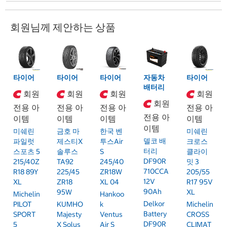
회원님께 제안하는 상품
타이어
타이어
타이어
자동차
타이어
배터리
회원
회원
회원
회원
회원
전용 아
전용 아
전용 아
전용 아
전용 아
이템
이템
이템
이템
이템
미쉐린
금호 마
한국 벤
미쉐린
델코 배
파일럿
제스티X
투스Air
크로스
터리
스포츠 5
솔루스
S
클라이
DF90R
215/40Z
TA92
245/40
밋 3
710CCA
R18 89Y
225/45
ZR18W
205/55
12V
XL
ZR18
XL 04
R17 95V
90Ah
95W
XL
Michelin
Hankoo
Delkor
PILOT
KUMHO
K
Michelin
Battery
SPORT
Majesty
Ventus
CROSS
DF90R
5
X Solus
Air S
CLIMAT