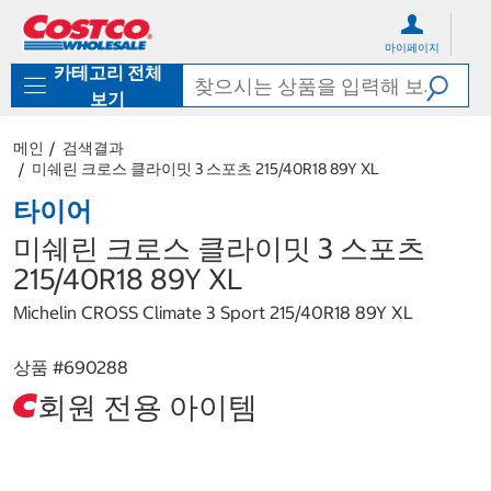
컨
메
텐
뉴
마이페이지
츠
로
카테고리 전체
로
바
바
로
보기
로
가
가
기
메인
검색결과
기
미쉐린 크로스 클라이밋 3 스포츠 215/40R18 89Y XL
타이어
미쉐린 크로스 클라이밋 3 스포츠
215/40R18 89Y XL
Michelin CROSS Climate 3 Sport 215/40R18 89Y XL
상품 #
690288
회원 전용 아이템