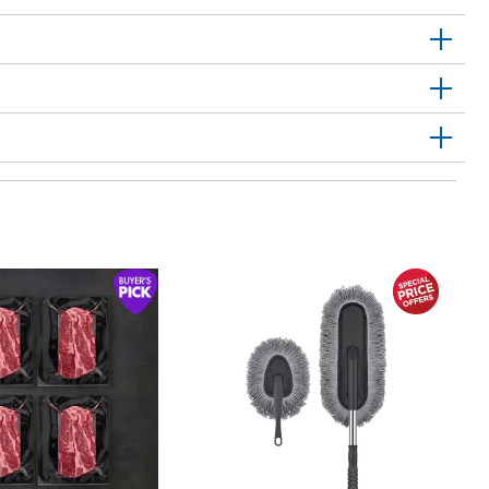
1
마
My