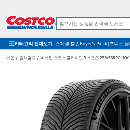
컨
메
텐
뉴
츠
로
로
바
바
로
로
가
가
기
기
카테고리 전체보기
스페셜 할인
Buyer's Pick
비즈니스 
메인
검색결과
미쉐린 크로스 클라이밋 3 스포츠 255/55R20 110Y 