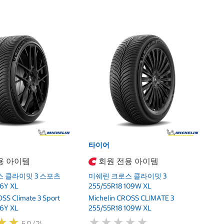
타
미
2
Mi
2
타이어
용 아이템
회원 전용 아이템
 클라이밋 3 스포츠
미쉐린 크로스 클라이밋 3
96Y XL
255/55R18 109W XL
OSS Climate 3 Sport
Michelin CROSS CLIMATE 3
96Y XL
255/55R18 109W XL
★
★
★
★
★
★
★
★
★
★
★
★
★
★
5.0 (2)