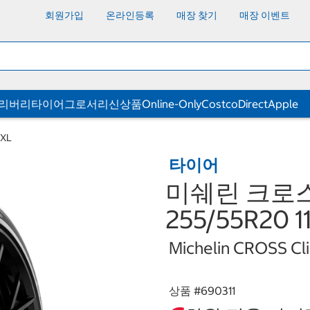
회원가입
온라인등록
매장 찾기
매장 이벤트
딜리버리
타이어
그로서리
신상품
Online-Only
CostcoDirect
Apple
XL
타이어
미쉐린 크로스
255/55R20 1
Michelin CROSS Cl
상품 #
690311