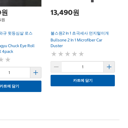
0원
13,490원
75원
 와규 윗등심살 로스
불스원2 In 1 초극세사 먼지털이개
Bullsone 2 In 1 Microfiber Car
gyu Chuck Eye Roll
Duster
X 4pack
★
★
★
★
★
★
★
★
★
★
★
★
★
★
카트에 담기
카트에 담기