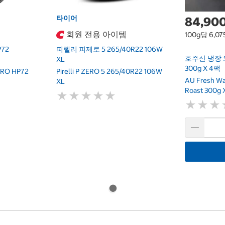
타이어
84,90
회원 전용 아이템
100g당 6,0
72
피렐리 피제로 5 265/40R22 106W
호주산 냉장
XL
300g X 4팩
RO HP72
Pirelli P ZERO 5 265/40R22 106W
AU Fresh Wa
XL
Roast 300g 
★
★
★
★
★
★
★
★
★
★
★
★
★
★
★
★