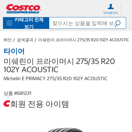
컨
메
텐
뉴
마이페이지
츠
로
카테고리 전체
로
바
바
로
보기
로
가
가
기
메인
검색결과
미쉐린이 프라이머시 275/35 R20 102Y ACOUSTIC
기
타이어
미쉐린이 프라이머시 275/35 R20
102Y ACOUSTIC
Michelin E PRIMACY 275/35 R20 102Y ACOUSTIC
상품 #
681231
회원 전용 아이템