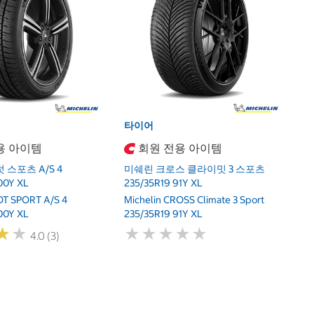
미
2
Mi
2
타이어
용 아이템
회원 전용 아이템
 스포츠 A/S 4
미쉐린 크로스 클라이밋 3 스포츠
00Y XL
235/35R19 91Y XL
LOT SPORT A/S 4
Michelin CROSS Climate 3 Sport
00Y XL
235/35R19 91Y XL
★
★
★
★
★
★
★
★
★
★
★
★
★
★
4.0 (3)