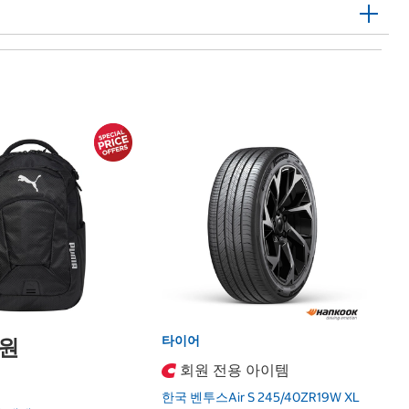
1
파
마
Pa
Co
타이어
0원
회원 전용 아이템
한국 벤투스Air S 245/40ZR19W XL