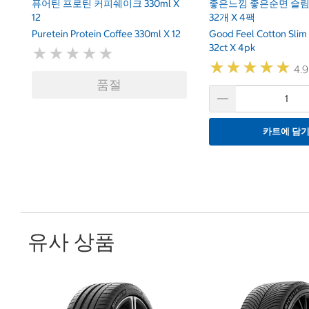
퓨어틴 프로틴 커피쉐이크 330ml X
좋은느낌 좋은순면 슬림
12
32개 X 4팩
Puretein Protein Coffee 330ml X 12
Good Feel Cotton Slim
32ct X 4pk
★
★
★
★
★
★
★
★
★
★
★
★
★
★
★
★
★
★
★
★
4.9
품절
카트에 담
유사 상품