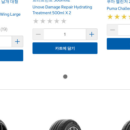
트리트먼트 500mlx2
 날개 대형
푸마 챌린저 
Unove Damage Repair Hydrating
Puma Challe
Treatment 500ml X 2
 Wing Large
★
★
★
★
★
★
★
★
★
★
★
★
★
★
★
★
 (19)
카트에 담기
기