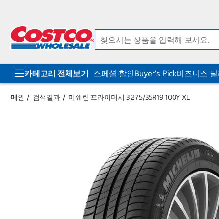
컨
메
텐
뉴
츠
로
로
바
바
로
로
가
가
기
기
카테고리 전체보기
스페셜 할인
Buyer's Pick
비즈니스 
메인
검색결과
미쉐린 프라이머시 3 275/35R19 100Y XL