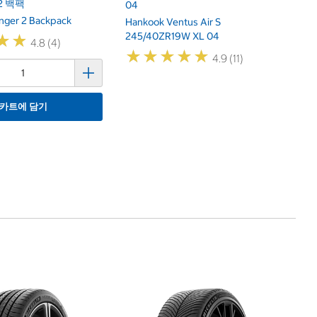
2 백팩
04
nger 2 Backpack
Hankook Ventus Air S
245/40ZR19W XL 04
★
★
★
★
4.8 (4)
★
★
★
★
★
★
★
★
★
★
4.9 (11)
카트에 담기
타