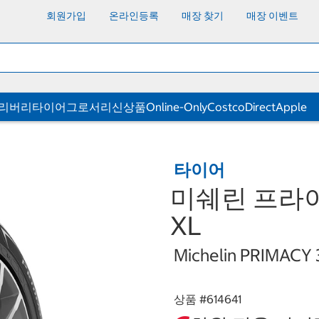
회원가입
온라인등록
매장 찾기
매장 이벤트
딜리버리
타이어
그로서리
신상품
Online-Only
CostcoDirect
Apple
타이어
미쉐린 프라이머시
XL
Michelin PRIMACY 
상품 #
614641