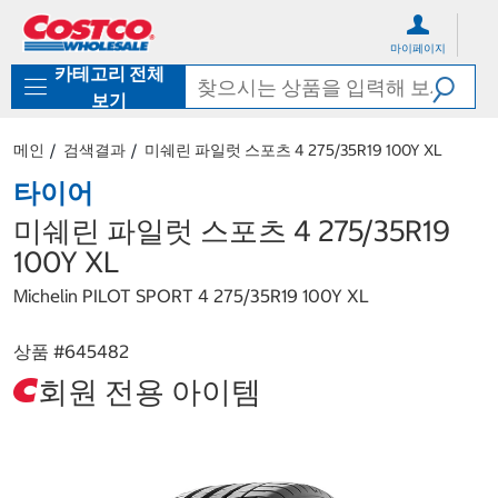
컨
메
텐
뉴
마이페이지
츠
로
카테고리 전체
로
바
바
로
보기
로
가
가
기
메인
검색결과
미쉐린 파일럿 스포츠 4 275/35R19 100Y XL
기
타이어
미쉐린 파일럿 스포츠 4 275/35R19
100Y XL
Michelin PILOT SPORT 4 275/35R19 100Y XL
상품 #
645482
회원 전용 아이템