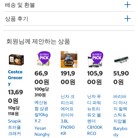
배송 및 환불
상품 후기
회원님께 제안하는 상품
Costco
66,9
191,9
105,9
51,90
Grocer
00원
00원
00원
0원
y
100g당
13,69
310원
닌자 크
닌자 푸
바리바
0원
예산농
리스피
디 파워
디 마사
10g당
협 삼광
에어프
뉴트리
지 릴렉
118원
쌀10kg
라이어
듀오 블
스틱 &
X 2
Snapik
3.8L
렌더
지압볼
트러플
FN090
CB100K
Yesan
Barybo
크래커
KR
RCO
Nonghy
Dy