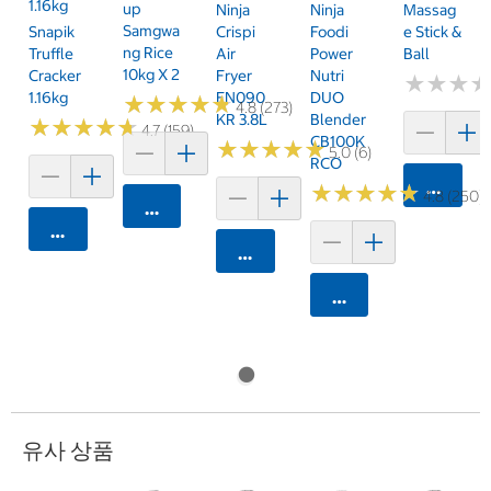
1.16kg
Up
Ninja
Ninja
Massag
Samgwa
Snapik
Crispi
Foodi
E Stick &
Ng Rice
Truffle
Air
Power
Ball
10kg X 2
Cracker
Fryer
Nutri
★
★
★
★
★
★
1.16kg
FN090
DUO
★
★
★
★
★
★
★
★
★
★
4.8 (273)
KR 3.8L
Blender
★
★
★
★
★
★
★
★
★
★
4.7 (159)
CB100K
★
★
★
★
★
★
★
★
★
★
5.0 (6)
RCO
카트에 
★
★
★
★
★
★
★
★
★
★
4.8 (250)
카트에 담기
카트에 담기
카트에 담기
카트에 담기
유사 상품