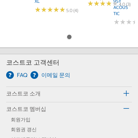
XL
95Y
★
★
★
★
★
★
★
★
★
★
4.0 (3)
ACOUS
★
★
★
★
★
★
★
★
★
★
5.0 (4)
TIC
★
★
★
★
★
★
코스트코 고객센터
FAQ
이메일 문의
코스트코 소개
코스트코 멤버십
회원가입
회원권 갱신