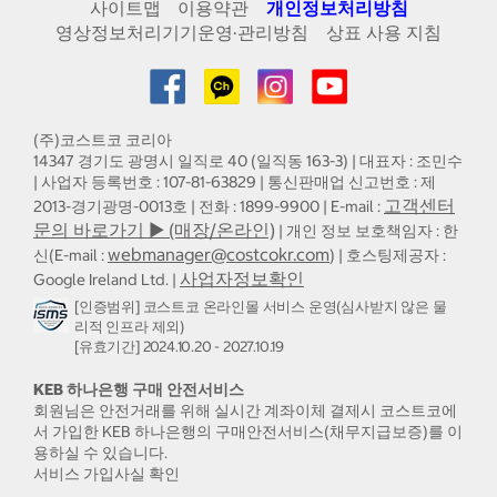
사이트맵
이용약관
개인정보처리방침
영상정보처리기기운영·관리방침
상표 사용 지침
(주)코스트코 코리아
14347 경기도 광명시 일직로 40 (일직동 163-3) | 대표자 : 조민수
| 사업자 등록번호 : 107-81-63829 | 통신판매업 신고번호 : 제
고객센터
2013-경기광명-0013호 | 전화 : 1899-9900 | E-mail :
문의 바로가기 ▶ (매장/온라인)
| 개인 정보 보호책임자 : 한
webmanager@costcokr.com
신(E-mail :
) | 호스팅제공자 :
사업자정보확인
Google Ireland Ltd. |
[인증범위] 코스트코 온라인몰 서비스 운영(심사받지 않은 물
리적 인프라 제외)
[유효기간] 2024.10.20 - 2027.10.19
KEB 하나은행 구매 안전서비스
회원님은 안전거래를 위해 실시간 계좌이체 결제시 코스트코에
서 가입한 KEB 하나은행의 구매안전서비스(채무지급보증)를 이
용하실 수 있습니다.
서비스 가입사실 확인