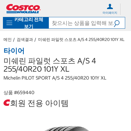
컨
메
텐
뉴
마이페이지
츠
로
카테고리 전체
로
바
바
로
보기
로
가
가
기
메인
검색결과
미쉐린 파일럿 스포츠 A/S 4 255/40R20 101Y XL
기
타이어
미쉐린 파일럿 스포츠 A/S 4
255/40R20 101Y XL
Michelin PILOT SPORT A/S 4 255/40R20 101Y XL
상품 #
659440
회원 전용 아이템