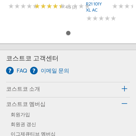
R21 101Y
★
★
★
★
★
★
★
★
★
★
★
★
★
★
★
★
★
★
★
★
★
★
★
★
★
★
★
★
★
★
★
★
★
★
★
★
4.5 (2)
XL AC
★
★
★
★
★
★
★
★
★
★
코스트코 고객센터
FAQ
이메일 문의
코스트코 소개
코스트코 멤버십
회원가입
회원권 갱신
이그제큐티브 멤버십