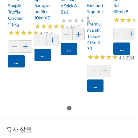
Samgwa
Kirkland
Bar
Snapik
E Stick &
Ng Rice
Signatur
80mlx8
Truffle
Ball
10kg X 2
E
Cracker
★
★
★
★
★
★
★
★
★
★
★
★
★
★
★
★
Premiu
1.16kg
★
★
★
★
★
★
★
★
★
★
4.8 (272)
M Bath
★
★
★
★
★
★
★
★
★
★
4.7 (159)
Tissue
40m X
30
카트에 
카트에 담기
카트에 담기
★
★
★
★
★
★
★
★
★
★
4.8 (584)
카트에 담기
카트에 담기
유사 상품