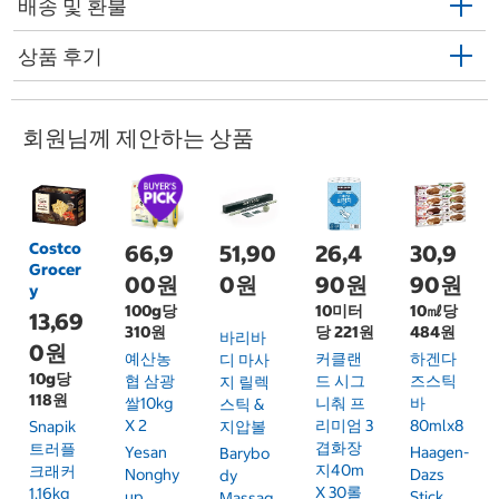
배송 및 환불
상품 후기
회원님께 제안하는 상품
Costco
66,9
51,90
26,4
30,9
Grocer
00원
0원
90원
90원
y
100g당
10미터
10㎖당
13,69
310원
당 221원
484원
바리바
0원
예산농
커클랜
하겐다
디 마사
10g당
협 삼광
드 시그
즈스틱
지 릴렉
118원
쌀10kg
니춰 프
바
스틱 &
X 2
리미엄 3
80mlx8
Snapik
지압볼
겹화장
트러플
Yesan
Haagen-
Barybo
지40m
크래커
Nonghy
Dazs
Dy
X 30롤
1.16kg
Up
Stick
Massag