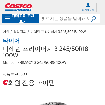
컨
메
텐
뉴
마이페이지
츠
로
카테고리 전체
로
바
바
로
보기
로
가
가
기
메인
검색결과
미쉐린 프라이머시 3 245/50R18 100W
기
타이어
미쉐린 프라이머시 3 245/50R18
100W
Michelin PRIMACY 3 245/50R18 100W
상품 #
645503
회원 전용 아이템