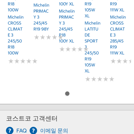
R18
100Y XL
R19
R19
Michelin
100W
105W
111W XL
PRIMAC
Michelin
XL
Michelin
Y 3
PRIMAC
Michelin
CROSS
245/45
Y 3
Michelin
CROSS
CLIMAT
R19 98Y
245/45
LATITU
CLIMAT
E 3
R18
DE
E 3
★
★
★
★
★
★
★
★
★
★
245/50
100Y XL
SPORT
285/45
R18
3
R19
★
★
★
★
★
★
★
★
★
★
100W
245/50
111W XL
R19
★
★
★
★
★
★
★
★
★
★
★
★
★
★
★
★
105W
XL
★
★
★
★
★
★
★
★
★
★
코스트코 고객센터
FAQ
이메일 문의