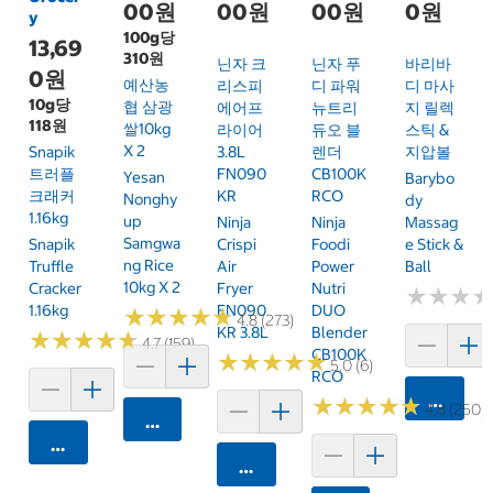
00원
00원
00원
0원
y
100g당
13,69
310원
닌자 크
닌자 푸
바리바
0원
예산농
리스피
디 파워
디 마사
10g당
협 삼광
에어프
뉴트리
지 릴렉
118원
쌀10kg
라이어
듀오 블
스틱 &
X 2
Snapik
3.8L
렌더
지압볼
트러플
FN090
CB100K
Yesan
Barybo
크래커
KR
RCO
Nonghy
Dy
1.16kg
Up
Ninja
Ninja
Massag
Samgwa
Snapik
Crispi
Foodi
E Stick &
Ng Rice
Truffle
Air
Power
Ball
10kg X 2
Cracker
Fryer
Nutri
★
★
★
★
★
★
1.16kg
FN090
DUO
★
★
★
★
★
★
★
★
★
★
4.8 (273)
KR 3.8L
Blender
★
★
★
★
★
★
★
★
★
★
4.7 (159)
CB100K
★
★
★
★
★
★
★
★
★
★
5.0 (6)
RCO
카트에 
★
★
★
★
★
★
★
★
★
★
4.8 (250)
카트에 담기
카트에 담기
카트에 담기