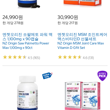
24,990원
30,990원
한 개당 278원
한 개당 217원
엔젯오리진 쏘팔메토 파워 맥
엔젯오리진 MSM 조인트케어
스 1,100mg x 90캡슐
맥스비타민D 선물세트
NZ Origin Saw Palmetto Power
NZ Origin MSM Joint Care Max
Max 1,100mg x 90ct
Vitamin D Gfit Set
★
★
★
★
★
★
★
★
★
★
★
★
★
★
★
★
★
★
★
★
4.5 (165)
4.6 (131)