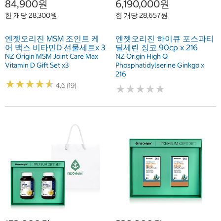
84,900원
6,190,000원
한 개당 28,300원
한 개당 28,657원
엔젯오리진 MSM 조인트 케
엔젯오리진 하이큐 포스파티
어 맥스 비타민D 선물세트x 3
딜세린 징코 90cp x 216
NZ Origin MSM Joint Care Max
NZ Origin High Q
Vitamin D Gift Set x3
Phosphatidylserine Ginkgo x
216
★
★
★
★
★
★
★
★
★
★
4.6 (19)
★
★
★
★
★
★
★
★
★
★