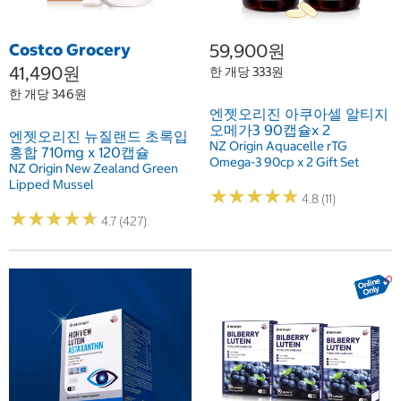
Costco Grocery
59,900원
41,490원
한 개당 333원
한 개당 346원
엔젯오리진 아쿠아셀 알티지
오메가3 90캡슐x 2
엔젯오리진 뉴질랜드 초록입
NZ Origin Aquacelle rTG
홍합 710mg x 120캡슐
Omega-3 90cp x 2 Gift Set
NZ Origin New Zealand Green
Lipped Mussel
★
★
★
★
★
★
★
★
★
★
4.8 (11)
★
★
★
★
★
★
★
★
★
★
4.7 (427)