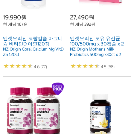
19,990원
27,490원
한 개당 167원
한 개당 392원
엔젯오리진 코랄칼슘 마그네
엔젯오리진 모유 유산균
슘 비타민D 아연120정
100/500mg x 30캡슐 x 2
NZ Origin Coral Calcium Mg VitD
NZ Origin Mother's Milk
Zn 120ct
Probiotics 500mg x30ct x 2
★
★
★
★
★
★
★
★
★
★
★
★
★
★
★
★
★
★
★
★
4.6 (77)
4.5 (68)