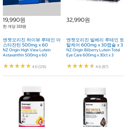
19,990원
32,990원
한 개당 333원
엔젯오리진 하이뷰 루테인 아
엔젯오리진 빌베리 루테인 토
스타잔틴 500mg x 60
탈케어 600mg x 30캡슐 x 3
NZ Origin High View Lutein
NZ Origin Bilberry Lutein Total
Astaxanthin 500mg x 60
Eye Care 600mg x 30ct x 3
★
★
★
★
★
★
★
★
★
★
★
★
★
★
★
★
★
★
★
★
4.6 (126)
4.6 (87)