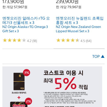
173,900원
239,900원
한 개당 57,967원
한 개당 79,967원
엔젯오리진 알래스카 rTG 오
엔젯오리진 뉴질랜드 초록입
메가3 선물세트 x 3
홍합 세트 x 3
NZ Origin Alaska rTG Omega 3
NZ Origin New Zealand Green
Gift Set x 3
Lipped Mussel Set x 3
★
★
★
★
★
★
★
★
★
★
★
★
★
★
★
★
★
★
★
★
4.2 (18)
4.5 (64)
TOP ▲