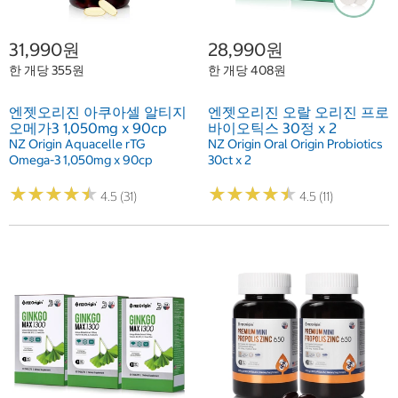
31,990원
28,990원
한 개당 355원
한 개당 408원
엔젯오리진 아쿠아셀 알티지
엔젯오리진 오랄 오리진 프로
오메가3 1,050mg x 90cp
바이오틱스 30정 x 2
NZ Origin Aquacelle rTG
NZ Origin Oral Origin Probiotics
Omega-3 1,050mg x 90cp
30ct x 2
★
★
★
★
★
★
★
★
★
★
★
★
★
★
★
★
★
★
★
★
4.5 (31)
4.5 (11)