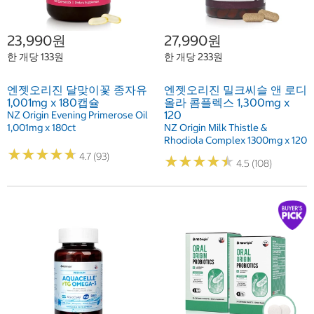
23,990원
27,990원
한 개당 133원
한 개당 233원
엔젯오리진 달맞이꽃 종자유
엔젯오리진 밀크씨슬 앤 로디
1,001mg x 180캡슐
올라 콤플렉스 1,300mg x
120
NZ Origin Evening Primerose Oil
1,001mg x 180ct
NZ Origin Milk Thistle &
Rhodiola Complex 1300mg x 120
★
★
★
★
★
★
★
★
★
★
4.7 (93)
★
★
★
★
★
★
★
★
★
★
4.5 (108)