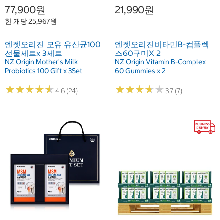
77,900원
21,990원
한 개당 25,967원
엔젯오리진 모유 유산균100
엔젯오리진비타민B-컴플렉
선물세트x 3세트
스60구미X 2
NZ Origin Mother's Milk
NZ Origin Vitamin B-Complex
Probiotics 100 Gift x 3Set
60 Gummies x 2
★
★
★
★
★
★
★
★
★
★
★
★
★
★
★
★
★
★
★
★
4.6 (24)
3.7 (7)