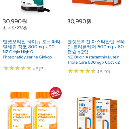
30,990원
30,990원
한 개당 278원
엔젯오리진 하이큐 포스파티
엔젯오리진 아스타잔틴 루테
딜세린 징코 800mg x 90
인 트리플케어 600mg x 60
캡슐 x 2입
NZ Origin High Q
Phosphatidylserine Ginkgo
NZ Origin Astaxanthin Lutein
Triple Care 600mg x 60ct x 2
★
★
★
★
★
★
★
★
★
★
4.6 (171)
★
★
★
★
★
★
★
★
★
★
4.5 (92)