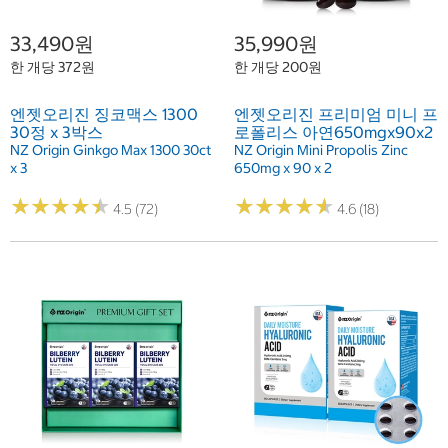
33,490원
35,990원
한 개당 372원
한 개당 200원
엔젯오리진 징코맥스 1300
엔젯오리진 프리미엄 미니 프
30정 x 3박스
로폴리스 아연650mgx90x2
NZ Origin Ginkgo Max 1300 30ct
NZ Origin Mini Propolis Zinc
x 3
650mg x 90 x 2
★
★
★
★
★
★
★
★
★
★
★
★
★
★
★
★
★
★
★
★
4.5 (72)
4.6 (18)