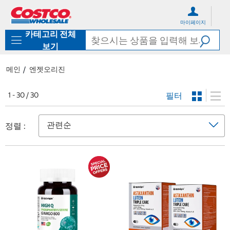
컨
메
텐
뉴
마이페이지
츠
로
카테고리 전체
로
바
바
로
보기
로
가
가
기
메인
엔젯오리진
기
필터
1 - 30 / 30
정렬 :