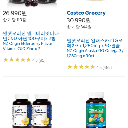
26,990원
Costco Grocery
30,990원
한 개당 110원
한 개당 344원
엔젯오리진 엘더베리맛비타
민C&D 아연 100구미x 2병
엔젯오리진 알래스카 rTG오
NZ Origin Elderberry Flavor
메가3 / 1,280mg x 90캡슐
Vitamin C&D Zinc x 2
NZ Origin Alaska rTG Omega 3 /
1,280mg x 90ct
★
★
★
★
★
★
★
★
★
★
4.5 (95)
★
★
★
★
★
★
★
★
★
★
4.5 (485)