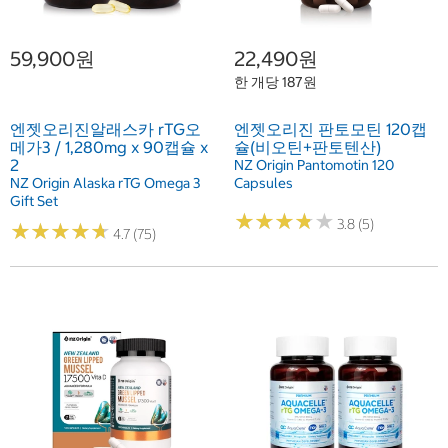
59,900원
22,490원
한 개당 187원
엔젯오리진알래스카 rTG오
엔젯오리진 판토모틴 120캡
메가3 / 1,280mg x 90캡슐 x
슐(비오틴+판토텐산)
2
NZ Origin Pantomotin 120
NZ Origin Alaska rTG Omega 3
Capsules
Gift Set
★
★
★
★
★
★
★
★
★
★
3.8 (5)
★
★
★
★
★
★
★
★
★
★
4.7 (75)