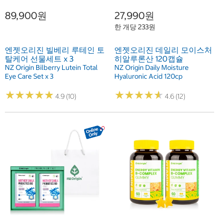
89,900원
27,990원
한 개당 233원
엔젯오리진 빌베리 루테인 토
엔젯오리진 데일리 모이스처
탈케어 선물세트 x 3
히알루론산 120캡슐
NZ Origin Bilberry Lutein Total
NZ Origin Daily Moisture
Eye Care Set x 3
Hyaluronic Acid 120cp
★
★
★
★
★
★
★
★
★
★
★
★
★
★
★
★
★
★
★
★
4.9 (10)
4.6 (12)