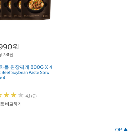
,990원
당 781원
차돌 된장찌개 800G X 4
 Beef Soybean Paste Stew
x 4
★
★
★
★
★
★
★
★
4.1 (9)
품 비교하기
TOP ▲