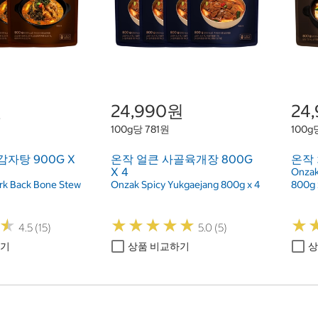
원
24,990원
24
100g당 781원
100g
감자탕 900G X
온작 얼큰 사골육개장 800G
온작 
X 4
Onzak
rk Back Bone Stew
Onzak Spicy Yukgaejang 800g x 4
800g 
★
★
★
★
★
★
★
★
★
★
★
★
★
★
4.5 (15)
5.0 (5)
하기
상품 비교하기
상