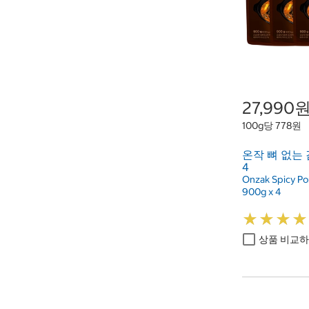
27,990
100g당 778원
온작 뼈 없는 
4
Onzak Spicy Po
900g x 4
★
★
★
★
★
★
★
★
상품 비교