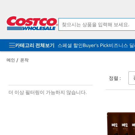
컨
메
텐
뉴
츠
로
로
바
바
로
로
가
가
기
기
카테고리 전체보기
스페셜 할인
Buyer's Pick
비즈니스 
메인
온작
정렬 :
더 이상 필터링이 가능하지 않습니다.