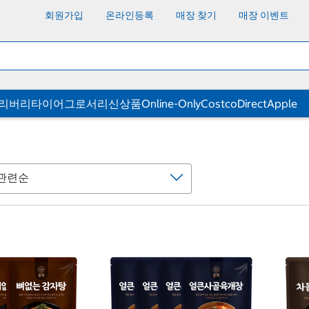
회원가입
온라인등록
매장 찾기
매장 이벤트
딜리버리
타이어
그로서리
신상품
Online-Only
CostcoDirect
Apple