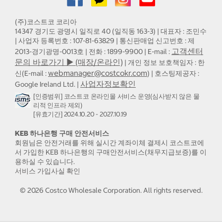
(주)코스트코 코리아
14347 경기도 광명시 일직로 40 (일직동 163-3) | 대표자 : 조민수
| 사업자 등록번호 : 107-81-63829 | 통신판매업 신고번호 : 제
고객센터
2013-경기광명-0013호 | 전화 : 1899-9900 | E-mail :
문의 바로가기 ▶ (매장/온라인)
| 개인 정보 보호책임자 : 한
webmanager@costcokr.com
신(E-mail :
) | 호스팅제공자 :
사업자정보확인
Google Ireland Ltd. |
[인증범위] 코스트코 온라인몰 서비스 운영(심사받지 않은 물
리적 인프라 제외)
[유효기간] 2024.10.20 - 2027.10.19
KEB 하나은행 구매 안전서비스
회원님은 안전거래를 위해 실시간 계좌이체 결제시 코스트코에
서 가입한 KEB 하나은행의 구매안전서비스(채무지급보증)를 이
용하실 수 있습니다.
서비스 가입사실 확인
©
2026
Costco Wholesale Corporation.
All rights reserved.