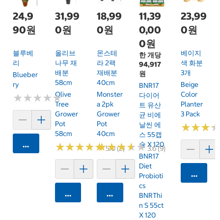
24,9
31,99
18,99
11,39
23,99
90원
0원
0원
0,00
0원
0원
블루베
올리브
몬스테
베이지
한 개당
리
나무 재
라 2팩
색 화분
94,917
배분
재배분
3개
원
Blueber
58cm
40cm
Ry
Beige
BNR17
Olive
Monster
Color
다이어
★
★
★
★
★
★
★
★
★
★
Tree
A 2pk
Planter
트 유산
Grower
Grower
3 Pack
균 비에
Pot
Pot
날씬 에
★
★
★
★
★
★
58cm
40cm
스 55캡
카트에 담기
슐 X 120
★
★
★
★
★
★
★
★
★
★
★
★
★
★
★
★
★
★
★
★
5.0 (2)
3.6 (9)
BNR17
Diet
카트에 
Probioti
Cs
카트에 담기
카트에 담기
BNRThi
N S 55ct
X 120