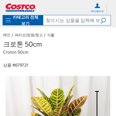
컨
메
텐
뉴
마이페이지
츠
로
카테고리 전체
로
바
바
로
보기
로
가
가
기
메인
파티오/정원/창고
식물
기
크로톤 50cm
Croton 50cm
상품 #
679721