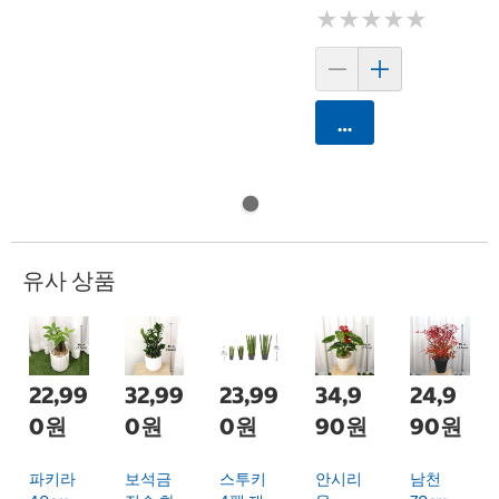
★
★
★
★
★
★
★
★
★
★
카트에 담기
유사 상품
22,99
32,99
23,99
34,9
24,9
0원
0원
0원
90원
90원
파키라
보석금
스투키
안시리
남천