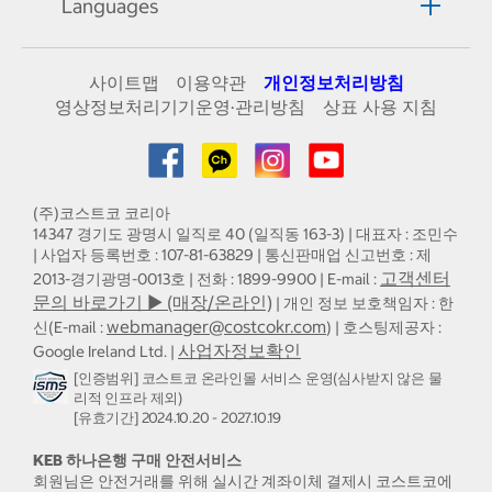
Languages
사이트맵
이용약관
개인정보처리방침
영상정보처리기기운영·관리방침
상표 사용 지침
(주)코스트코 코리아
14347 경기도 광명시 일직로 40 (일직동 163-3) | 대표자 : 조민수
| 사업자 등록번호 : 107-81-63829 | 통신판매업 신고번호 : 제
고객센터
2013-경기광명-0013호 | 전화 : 1899-9900 | E-mail :
문의 바로가기 ▶ (매장/온라인)
| 개인 정보 보호책임자 : 한
webmanager@costcokr.com
신(E-mail :
) | 호스팅제공자 :
사업자정보확인
Google Ireland Ltd. |
[인증범위] 코스트코 온라인몰 서비스 운영(심사받지 않은 물
리적 인프라 제외)
[유효기간] 2024.10.20 - 2027.10.19
KEB 하나은행 구매 안전서비스
회원님은 안전거래를 위해 실시간 계좌이체 결제시 코스트코에