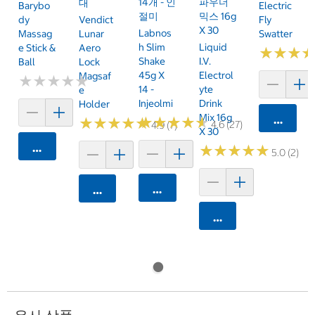
14개 - 인
파우더
대
Barybo
Electric
절미
믹스 16g
Dy
Vendict
Fly
X 30
Labnos
Massag
Lunar
Swatter
H Slim
Liquid
E Stick &
Aero
★
★
★
★
★
★
Shake
I.V.
Ball
Lock
45g X
Electrol
Magsaf
★
★
★
★
★
★
★
★
★
★
14 -
Yte
E
Injeolmi
Drink
Holder
Mix 16g
카트에 
★
★
★
★
★
★
★
★
★
★
★
★
★
★
★
★
★
★
★
★
4.6 (27)
4.9 (7)
X 30
카트에 담기
★
★
★
★
★
★
★
★
★
★
5.0 (2)
카트에 담기
카트에 담기
카트에 담기