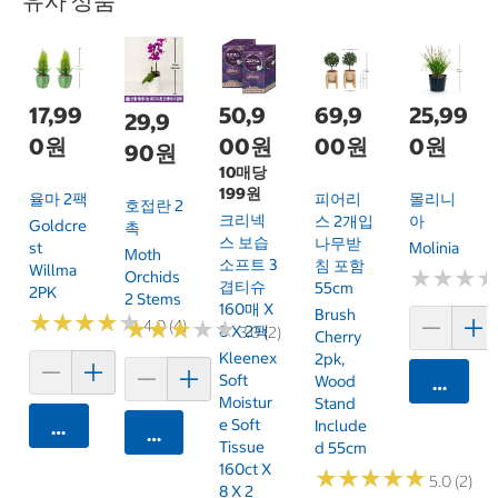
유사 상품
17,99
50,9
69,9
25,99
29,9
0원
00원
00원
0원
90원
10매당
199원
율마 2팩
피어리
몰리니
호접란 2
크리넥
스 2개입
아
Goldcre
촉
스 보습
나무받
St
Molinia
Moth
소프트 3
침 포함
Willma
★
★
★
★
★
★
Orchids
겹티슈
55cm
2PK
2 Stems
160매 X
Brush
★
★
★
★
★
★
★
★
★
★
★
★
★
★
★
★
★
★
★
★
4.0 (4)
8 X 2팩
3.0 (2)
Cherry
Kleenex
2pk,
Soft
Wood
카트에 
Moistur
Stand
E Soft
Include
카트에 담기
카트에 담기
Tissue
D 55cm
160ct X
★
★
★
★
★
★
★
★
★
★
5.0 (2)
8 X 2