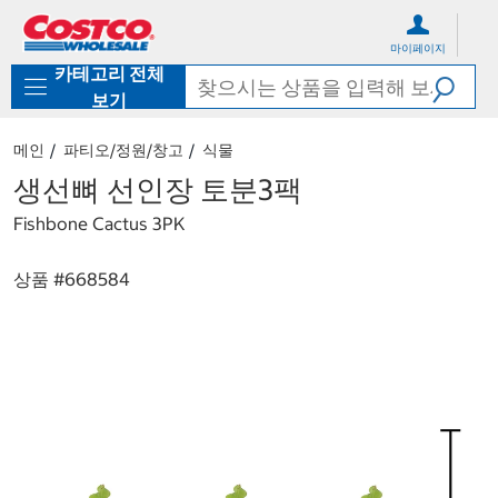
컨
메
텐
뉴
마이페이지
츠
로
카테고리 전체
로
바
바
로
보기
로
가
가
기
메인
파티오/정원/창고
식물
기
생선뼈 선인장 토분3팩
Fishbone Cactus 3PK
상품 #
668584