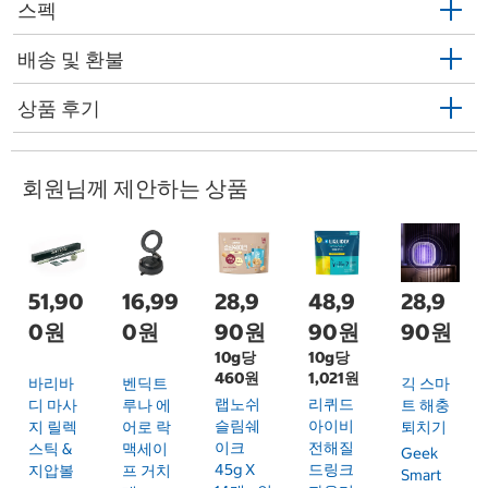
스펙
배송 및 환불
상품 후기
회원님께 제안하는 상품
51,90
16,99
28,9
48,9
28,9
0원
0원
90원
90원
90원
10g당
10g당
460원
1,021원
바리바
벤딕트
긱 스마
랩노쉬
리퀴드
디 마사
루나 에
트 해충
슬림쉐
아이비
지 릴렉
어로 락
퇴치기
이크
전해질
스틱 &
맥세이
Geek
45g X
드링크
지압볼
프 거치
Smart