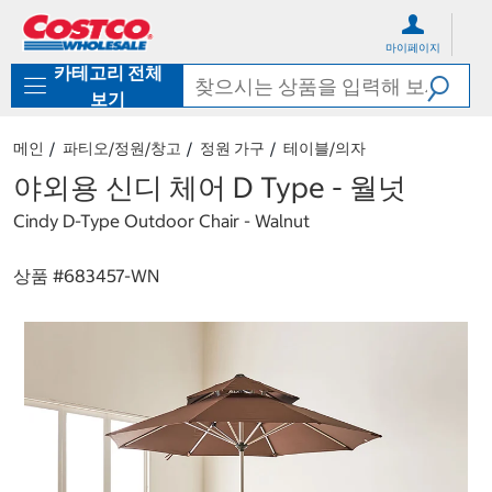
컨
메
텐
뉴
마이페이지
츠
로
카테고리 전체
로
바
바
로
보기
로
가
가
기
메인
파티오/정원/창고
정원 가구
테이블/의자
기
야외용 신디 체어 D Type - 월넛
Cindy D-Type Outdoor Chair - Walnut
상품 #
683457-WN