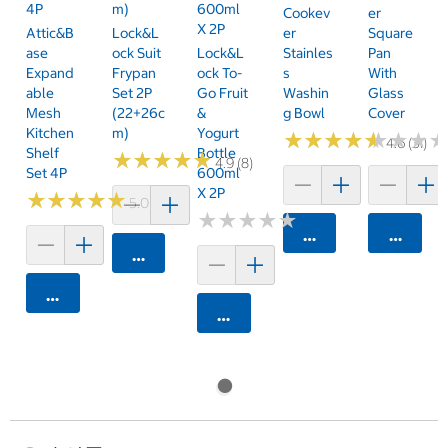
4P
M)
600ml
Cookev
Er
X 2P
Attic&B
Lock&L
Er
Square
Ase
Ock Suit
Lock&L
Stainles
Pan
Expand
Frypan
Ock To-
S
With
Able
Set 2P
Go Fruit
Washin
Glass
Mesh
(22+26c
&
G Bowl
Cover
Kitchen
M)
Yogurt
★
★
★
★
★
★
★
★
★
★
★
★
★
★
★
★
4.6 (31)
Shelf
Bottle
★
★
★
★
★
★
★
★
★
★
4.9 (8)
Set 4P
600ml
X 2P
★
★
★
★
★
★
★
★
★
★
5.0 (2)
★
★
★
★
★
★
★
★
★
★
카트에 담기
카트에 
카트에 담기
카트에 담기
카트에 담기