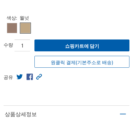
Select product
색상:
월넛
수량
쇼핑카트에 담기
원클릭 결제(기본주소로 배송)
공유
상품상세정보