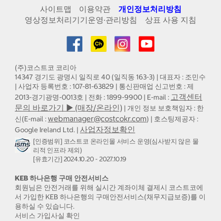
사이트맵
이용약관
개인정보처리방침
영상정보처리기기운영·관리방침
상표 사용 지침
(주)코스트코 코리아
14347 경기도 광명시 일직로 40 (일직동 163-3) | 대표자 : 조민수
| 사업자 등록번호 : 107-81-63829 | 통신판매업 신고번호 : 제
고객센터
2013-경기광명-0013호 | 전화 : 1899-9900 | E-mail :
문의 바로가기 ▶ (매장/온라인)
| 개인 정보 보호책임자 : 한
webmanager@costcokr.com
신(E-mail :
) | 호스팅제공자 :
사업자정보확인
Google Ireland Ltd. |
[인증범위] 코스트코 온라인몰 서비스 운영(심사받지 않은 물
리적 인프라 제외)
[유효기간] 2024.10.20 - 2027.10.19
KEB 하나은행 구매 안전서비스
회원님은 안전거래를 위해 실시간 계좌이체 결제시 코스트코에
서 가입한 KEB 하나은행의 구매안전서비스(채무지급보증)를 이
용하실 수 있습니다.
서비스 가입사실 확인