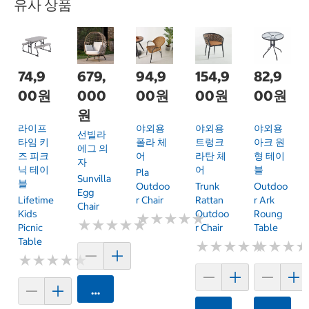
유사 상품
74,9
679,
94,9
154,9
82,9
00원
000
00원
00원
00원
원
라이프
야외용
야외용
야외용
선빌라
타임 키
폴라 체
트렁크
아크 원
에그 의
즈 피크
어
라탄 체
형 테이
자
닉 테이
어
블
Pla
Sunvilla
블
Outdoo
Trunk
Outdoo
Egg
Lifetime
R Chair
Rattan
R Ark
Chair
Kids
Outdoo
Roung
★
★
★
★
★
★
★
★
★
★
★
★
★
★
★
★
★
★
★
★
Picnic
R Chair
Table
Table
★
★
★
★
★
★
★
★
★
★
★
★
★
★
★
★
★
★
★
★
★
★
★
★
★
★
카트에 담기