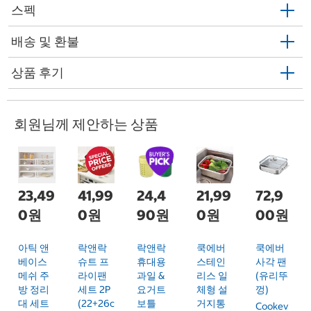
스펙
배송 및 환불
상품 후기
회원님께 제안하는 상품
23,49
41,99
24,4
21,99
72,9
0원
0원
90원
0원
00원
아틱 앤
락앤락
락앤락
쿡에버
쿡에버
베이스
슈트 프
휴대용
스테인
사각 팬
메쉬 주
라이팬
과일 &
리스 일
(유리뚜
방 정리
세트 2P
요거트
체형 설
껑)
대 세트
(22+26c
보틀
거지통
Cookev