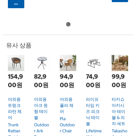
카트에 담기
유사 상품
154,9
82,9
94,9
74,9
99,9
00원
00원
00원
00원
00원
야외용
야외용
야외용
라이프
타카쇼
트렁크
아크 원
폴라 체
타임 키
아카시
라탄 체
형 테이
어
즈 피크
아 테이
어
블
닉 테이
블 & 의
Pla
블
자 세트
Trunk
Outdoo
Outdoo
Rattan
R Ark
R Chair
Lifetime
Takasho