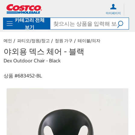
컨
메
텐
뉴
마이페이지
츠
로
카테고리 전체
로
바
바
로
보기
로
가
가
기
메인
파티오/정원/창고
정원 가구
테이블/의자
기
야외용 덱스 체어 - 블랙
Dex Outdoor Chair - Black
상품 #
683452-BL