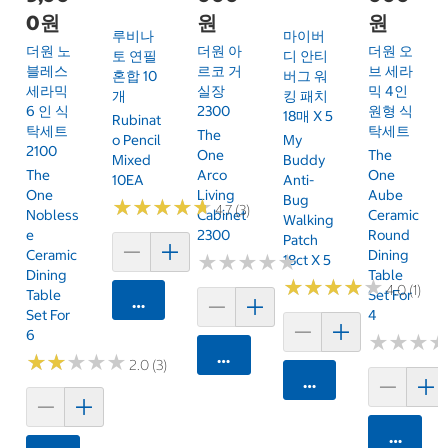
0원
원
원
루비나
마이버
더원 노
더원 아
더원 오
토 연필
디 안티
블레스
르코 거
브 세라
혼합 10
버그 워
세라믹
실장
믹 4인
개
킹 패치
6 인 식
2300
원형 식
18매 X 5
Rubinat
탁세트
탁세트
The
O Pencil
My
2100
One
The
Mixed
Buddy
The
Arco
One
10EA
Anti-
One
Living
Aube
Bug
★
★
★
★
★
★
★
★
★
★
4.7 (3)
Nobless
Cabinet
Ceramic
Walking
E
2300
Round
Patch
Ceramic
Dining
★
★
★
★
★
★
★
★
★
★
18ct X 5
Dining
Table
★
★
★
★
★
★
★
★
★
★
4.0 (1)
Table
Set For
카트에 담기
Set For
4
6
★
★
★
★
★
★
카트에 담기
★
★
★
★
★
★
★
★
★
★
2.0 (3)
카트에 담기
카트에 