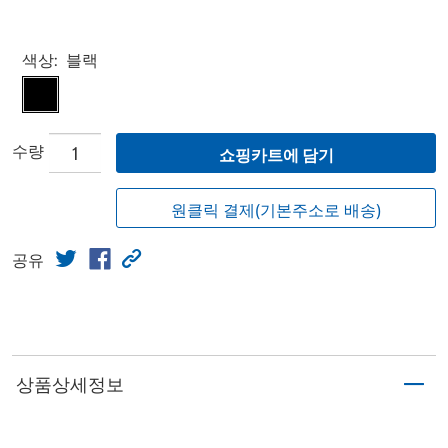
Select product
색상:
블랙
수량
쇼핑카트에 담기
원클릭 결제(기본주소로 배송)
공유
상품상세정보