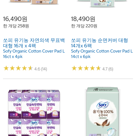
16,490원
18,490원
한 개당 258원
한 개당 220원
쏘피 유기농 자연의색 무표백
쏘피 유기농 순면커버 대형
대형 16개 x 4팩
14개x 6팩
Sofy Organic Cotton Cover Pad L
Sofy Organic Cotton Cover Pad L
16ct x 4pk
14ct x 6pk
★
★
★
★
★
★
★
★
★
★
★
★
★
★
★
★
★
★
★
★
4.6 (14)
4.7 (6)