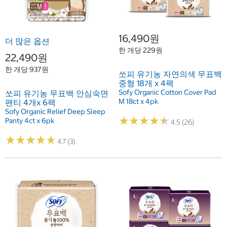
16,490원
더 많은 옵션
한 개당 229원
22,490원
한 개당 937원
쏘피 유기농 자연의색 무표백
중형 18개 x 4팩
Sofy Organic Cotton Cover Pad
쏘피 유기농 무표백 안심숙면
M 18ct x 4pk
팬티 4개x 6팩
Sofy Organic Relief Deep Sleep
★
★
★
★
★
★
★
★
★
★
Panty 4ct x 6pk
4.5 (26)
★
★
★
★
★
★
★
★
★
★
4.7 (3)