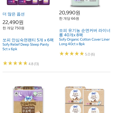
20,990원
더 많은 옵션
한 개당 66원
22,490원
한 개당 750원
쏘피 유기농 순면커버 라이너
롱 40개x 8팩
Sofy Organic Cotton Cover Liner
쏘피 안심숙면팬티 5개 x 6팩
Long 40ct x 8pk
Sofy Relief Deep Sleep Panty
5ct x 6pk
★
★
★
★
★
★
★
★
★
★
5.0 (6)
★
★
★
★
★
★
★
★
★
★
4.8 (13)