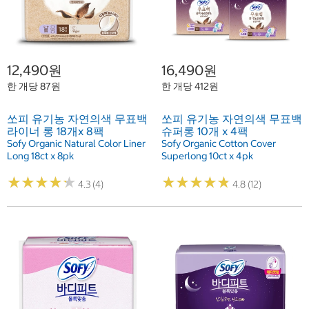
12,490원
16,490원
한 개당 87원
한 개당 412원
쏘피 유기농 자연의색 무표백
쏘피 유기농 자연의색 무표백
라이너 롱 18개x 8팩
슈퍼롱 10개 x 4팩
Sofy Organic Natural Color Liner
Sofy Organic Cotton Cover
Long 18ct x 8pk
Superlong 10ct x 4pk
★
★
★
★
★
★
★
★
★
★
★
★
★
★
★
★
★
★
★
★
4.3 (4)
4.8 (12)