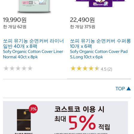
19,990원
22,490원
한 개당 62원
한 개당 375원
쏘피 유기농 순면커버 라이너
쏘피 유기농 순면커버 수퍼롱
일반 40개 x 8팩
10개 x 6팩
Sofy Organic Cotton Cover Liner
Sofy Organic Cotton Cover Pad
Normal 40ct x 8pk
S.Long 10ct x 6pk
★
★
★
★
★
★
★
★
★
★
★
★
★
★
★
★
★
★
★
★
4.5 (2)
TOP ▲