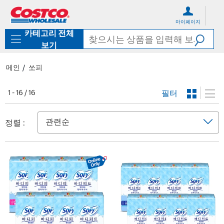
컨
메
텐
뉴
마이페이지
츠
로
카테고리 전체
로
바
바
로
보기
로
가
가
기
메인
쏘피
기
필터
1 - 16 / 16
정렬 :