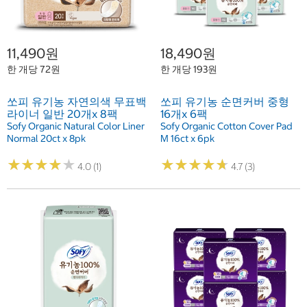
11,490원
18,490원
한 개당 72원
한 개당 193원
쏘피 유기농 자연의색 무표백
쏘피 유기농 순면커버 중형
라이너 일반 20개x 8팩
16개x 6팩
Sofy Organic Natural Color Liner
Sofy Organic Cotton Cover Pad
Normal 20ct x 8pk
M 16ct x 6pk
★
★
★
★
★
★
★
★
★
★
★
★
★
★
★
★
★
★
★
★
4.0 (1)
4.7 (3)