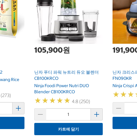
105,900원
191,9
2
닌자 푸디 파워 뉴트리 듀오 블렌더
닌자 크리스피
CB100KRCO
FN090KR
wang Rice
Ninja Foodi Power Nutri DUO
Ninja Crispi
Blender CB100KRCO
★
★
★
★
★
★
 (273)
★
★
★
★
★
★
★
★
★
★
4.8 (250)
기
카트에 담기