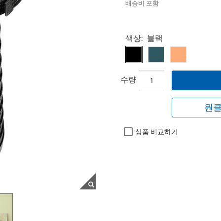
배송비 포함
Select product
색상:
블랙
수량
원클
상품 비교하기