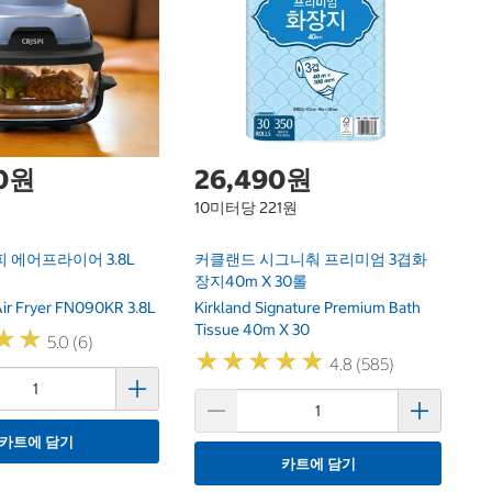
커
X
KS
P
00원
26,490원
10미터당 221원
 에어프라이어 3.8L
커클랜드 시그니춰 프리미엄 3겹화
장지40m X 30롤
 Air Fryer FN090KR 3.8L
Kirkland Signature Premium Bath
Tissue 40m X 30
★
★
★
★
5.0 (6)
★
★
★
★
★
★
★
★
★
★
4.8 (585)
카트에 담기
카트에 담기