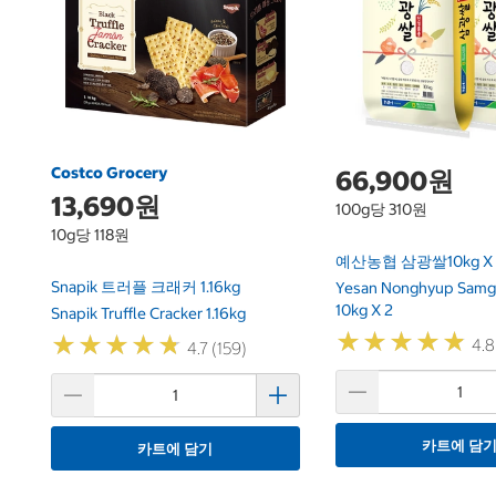
Costco Grocery
66,900원
13,690원
100g당 310원
10g당 118원
예산농협 삼광쌀10kg X 
Snapik 트러플 크래커 1.16kg
Yesan Nonghyup Samg
10kg X 2
Snapik Truffle Cracker 1.16kg
★
★
★
★
★
★
★
★
★
★
★
★
★
★
★
★
★
★
★
★
4.8
4.7 (159)
카트에 담
카트에 담기