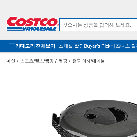
컨
메
텐
뉴
츠
로
로
바
바
로
로
가
가
기
기
카테고리 전체보기
스페셜 할인
Buyer's Pick
비즈니스 
메인
스포츠/헬스/캠핑
캠핑
캠핑 의자/테이블