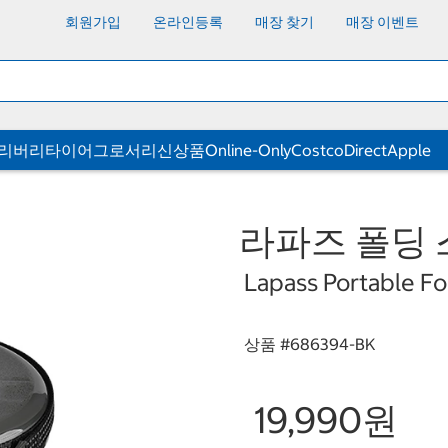
회원가입
온라인등록
매장 찾기
매장 이벤트
딜리버리
타이어
그로서리
신상품
Online-Only
CostcoDirect
Apple
라파즈 폴딩 
Lapass Portable Fo
상품 #
686394-BK
19,990원