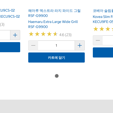
U9CS-02
해마루 엑스트라 라지 와이드 그릴
코베아 슬림
RSF-G9900
r KECU9CS-02
Kovea Slim F
Haemaru Extra Large Wide Grill
KECU9FE-0
 (3)
RSF-G9900
★
★
★
★
★
★
★
★
★
★
★
★
★
★
★
★
4.6 (23)
기
카트에 담기