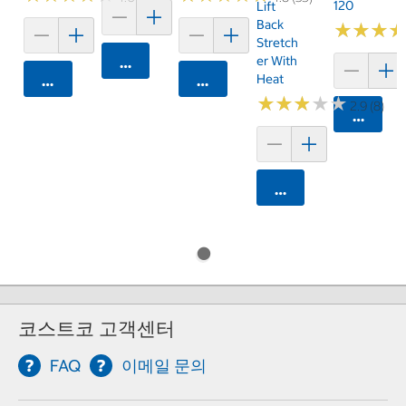
120
Lift
Back
★
★
★
★
★
★
Stretch
Er With
카트에 담기
Heat
카트에 담기
카트에 담기
★
★
★
★
★
★
★
★
★
★
2.9 (8)
카트에 
카트에 담기
코스트코 고객센터
FAQ
이메일 문의