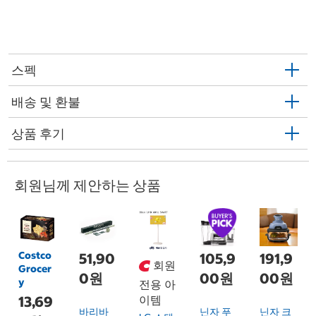
스펙
배송 및 환불
상품 후기
회원님께 제안하는 상품
Costco
51,90
105,9
191,9
회원
Grocer
0원
00원
00원
y
전용 아
13,69
이템
바리바
닌자 푸
닌자 크