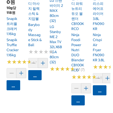
LG 스탠
0원
디 마사
디 파워
리스피
바이미 2
10g당
지 릴렉
뉴트리
에어프
MAX
118원
스틱 &
듀오 블
라이어
80cm
Snapik
지압볼
렌더
3.8L
(32)
트러플
CB100K
FN090
Barybo
LG
크래커
RCO
KR
Dy
Stanby
1.16kg
Massag
Ninja
Ninja
ME 2
Snapik
E Stick &
Foodi
Crispi
Max TV
Truffle
Ball
Power
Air
32LX6B
Cracker
Nutri
Fryer
★
★
★
★
★
★
★
★
★
★
KGA
1.16kg
DUO
FN090
80cm
Blender
KR 3.8L
★
★
★
★
★
★
★
★
★
★
(32)
4.7 (159)
CB100K
★
★
★
★
★
★
★
★
★
★
★
★
★
★
★
★
4.7 (7)
RCO
카트에 담기
★
★
★
★
★
★
★
★
★
★
4.8 (250)
카트에 담기
카트에 
카트에 담기