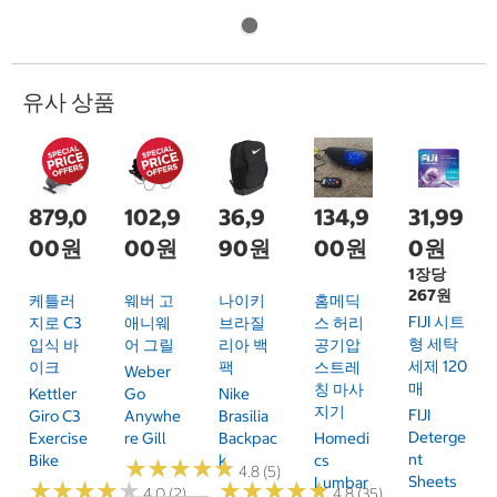
유사 상품
879,0
102,9
36,9
134,9
31,99
00원
00원
90원
00원
0원
1장당
267원
케틀러
웨버 고
나이키
홈메딕
FIJI 시트
지로 C3
애니웨
브라질
스 허리
형 세탁
입식 바
어 그릴
리아 백
공기압
세제 120
이크
팩
스트레
Weber
매
칭 마사
Kettler
Go
Nike
지기
FIJI
Giro C3
Anywhe
Brasilia
Deterge
Exercise
Re Gill
Backpac
Homedi
Nt
Bike
K
Cs
★
★
★
★
★
★
★
★
★
★
4.8 (5)
Sheets
Lumbar
★
★
★
★
★
★
★
★
★
★
★
★
★
★
★
★
★
★
★
★
4.0 (2)
4.8 (35)