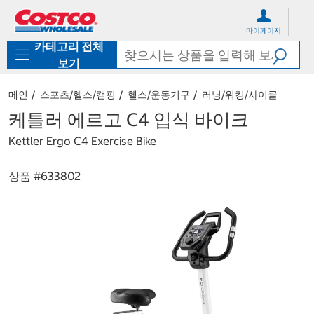
컨
메
텐
뉴
마이페이지
츠
로
카테고리 전체
로
바
바
로
보기
로
가
가
기
메인
스포츠/헬스/캠핑
헬스/운동기구
러닝/워킹/사이클
기
케틀러 에르고 C4 입식 바이크
Kettler Ergo C4 Exercise Bike
상품 #
633802