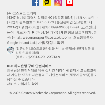
(주)코스트코 코리아
14347 경기도 광명시 일직로 40 (일직동 163-3) | 대표자 : 조민수
| 사업자 등록번호 : 107-81-63829 | 통신판매업 신고번호 : 제
고객센터
2013-경기광명-0013호 | 전화 : 1899-9900 | E-mail :
문의 바로가기 ▶ (매장/온라인)
| 개인 정보 보호책임자 : 한
webmanager@costcokr.com
신(E-mail :
) | 호스팅제공자 :
사업자정보확인
Google Ireland Ltd. |
[인증범위] 코스트코 온라인몰 서비스 운영(심사받지 않은 물
리적 인프라 제외)
[유효기간] 2024.10.20 - 2027.10.19
KEB 하나은행 구매 안전서비스
회원님은 안전거래를 위해 실시간 계좌이체 결제시 코스트코에
서 가입한 KEB 하나은행의 구매안전서비스(채무지급보증)를 이
용하실 수 있습니다.
서비스 가입사실 확인
©
2026
Costco Wholesale Corporation.
All rights reserved.