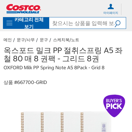
컨
메
텐
뉴
마이페이지
츠
로
카테고리 전체
로
바
바
로
보기
로
가
가
기
메인
문구/사무
문구
스케치북/노트
기
옥스포드 밀크 PP 절취스프링 A5 좌
철 80 매 8 권팩 - 그리드 8권
OXFORD Milk PP Spring Note A5 8Pack - Grid 8
상품 #
667700-GRID