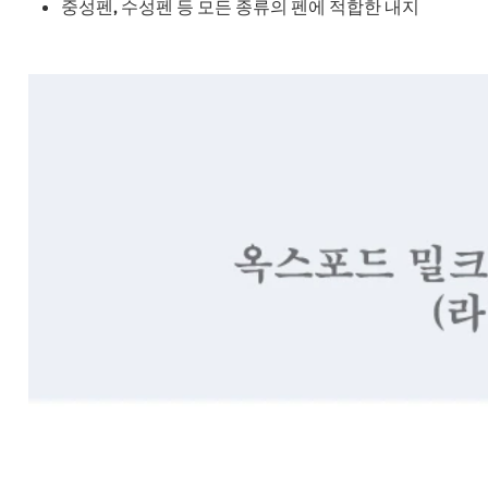
중성펜, 수성펜 등 모든 종류의 펜에 적합한 내지