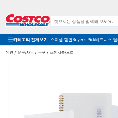
컨
메
텐
뉴
츠
로
로
바
바
로
로
가
가
기
기
카테고리 전체보기
스페셜 할인
Buyer's Pick
비즈니스 
메인
문구/사무
문구
스케치북/노트