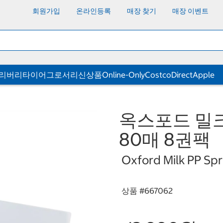
회원가입
온라인등록
매장 찾기
매장 이벤트
딜리버리
타이어
그로서리
신상품
Online-Only
CostcoDirect
Apple
옥스포드 밀크
80매 8권팩
Oxford Milk PP Spr
상품 #
667062