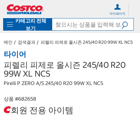
컨
메
텐
뉴
마이페이지
츠
로
카테고리 전체
로
바
바
로
보기
로
가
가
기
메인
검색결과
피렐리 피제로 올시즌 245/40 R20 99W XL NCS
기
타이어
피렐리 피제로 올시즌 245/40 R20
99W XL NCS
Pirelli P ZERO A/S 245/40 R20 99W XL NCS
상품 #
682658
회원 전용 아이템