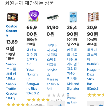
회원님께 제안하는 상품
Costco
66,9
51,90
26,4
30,9
Grocer
00원
0원
90원
90원
y
100g당
10미터
10㎖당
13,69
310원
당 221원
484원
바리바
0원
예산농
커클랜
하겐다
디 마사
10g당
협 삼광
드 시그
즈스틱
지 릴렉
118원
쌀10kg
니춰 프
바
스틱 &
X 2
리미엄 3
80mlx8
Snapik
지압볼
겹화장
트러플
Yesan
Haagen-
Barybo
지40m
크래커
Nonghy
Dazs
Dy
X 30롤
1.16kg
Up
Stick
Massag
Samgwa
Kirkland
Bar
Snapik
E Stick &
Ng Rice
Signatur
80mlx8
Truffle
Ball
10kg X 2
E
Cracker
★
★
★
★
★
★
★
★
★
★
★
★
★
★
★
★
Premiu
1.16kg
★
★
★
★
★
★
★
★
★
★
4.8 (272)
M Bath
★
★
★
★
★
★
★
★
★
★
4.7 (159)