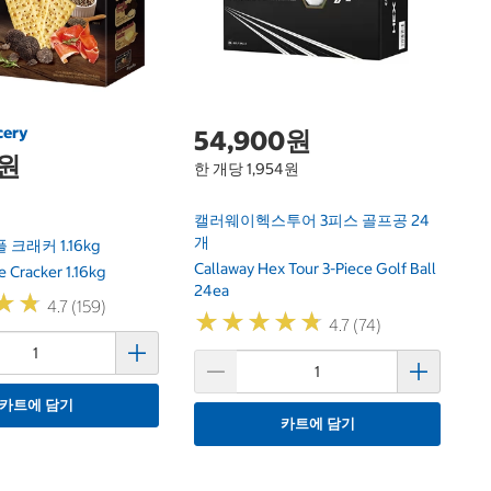
개
Nu
2
cery
54,900원
0원
한 개당 1,954원
캘러웨이헥스투어 3피스 골프공 24
개
플 크래커 1.16kg
Callaway Hex Tour 3-Piece Golf Ball
e Cracker 1.16kg
24ea
★
★
★
★
4.7 (159)
★
★
★
★
★
★
★
★
★
★
4.7 (74)
카트에 담기
카트에 담기