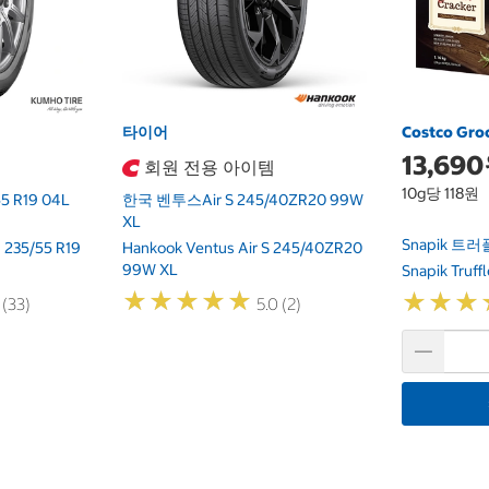
타이어
Costco Gro
13,69
회원 전용 아이템
10g당 118원
 R19 04L
한국 벤투스Air S 245/40ZR20 99W
XL
Snapik 트러
235/55 R19
Hankook Ventus Air S 245/40ZR20
99W XL
Snapik Truffl
★
★
★
★
★
★
★
★
★
★
★
★
★
★
★
★
 (33)
5.0 (2)