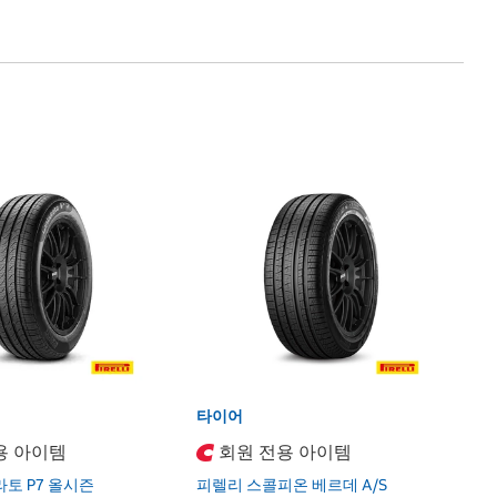
타
피
1
Pi
2
타이어
용 아이템
회원 전용 아이템
토 P7 올시즌
피렐리 스콜피온 베르데 A/S