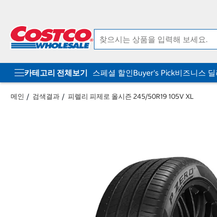
컨
메
텐
뉴
츠
로
로
바
바
로
로
가
가
기
기
카테고리 전체보기
스페셜 할인
Buyer's Pick
비즈니스 
메인
검색결과
피렐리 피제로 올시즌 245/50R19 105V XL