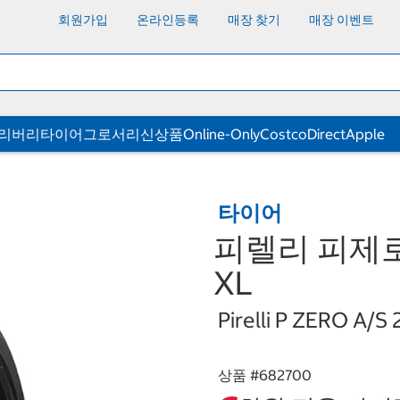
회원가입
온라인등록
매장 찾기
매장 이벤트
딜리버리
타이어
그로서리
신상품
Online-Only
CostcoDirect
Apple
타이어
피렐리 피제로 
XL
Pirelli P ZERO A/S
상품 #
682700