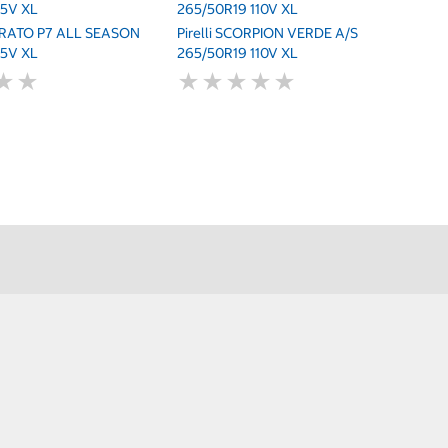
05V XL
265/50R19 110V XL
TURATO P7 ALL SEASON
Pirelli SCORPION VERDE A/S
05V XL
265/50R19 110V XL
★
★
★
★
★
★
★
★
★
★
★
★
★
★