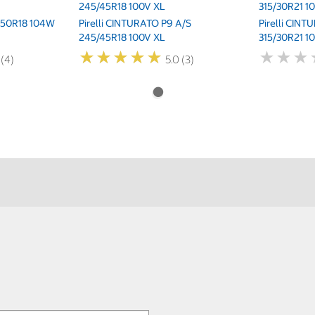
245/45R18 100V XL
315/30R21 1
5/50R18 104W
Pirelli CINTURATO P9 A/S
Pirelli CIN
245/45R18 100V XL
315/30R21 1
★
★
★
★
★
★
★
★
★
★
★
★
★
★
★
★
 (4)
5.0 (3)