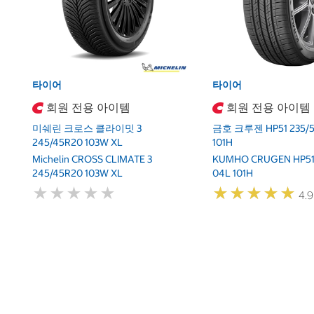
타이어
타이어
회원 전용 아이템
회원 전용 아이템
미쉐린 크로스 클라이밋 3
금호 크루젠 HP51 235/55
245/45R20 103W XL
101H
Michelin CROSS CLIMATE 3
KUMHO CRUGEN HP51 
245/45R20 103W XL
04L 101H
★
★
★
★
★
★
★
★
★
★
★
★
★
★
★
★
★
★
★
★
4.9