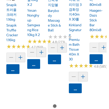
X 2
리미엄 3
80mlx8
Snapik
지압볼
겹화장
트러플
Yesan
Haagen-
Barybo
지40m
크래커
Nonghy
Dazs
Dy
X 30롤
1.16kg
Up
Stick
Massag
Samgwa
Kirkland
Bar
Snapik
E Stick &
Ng Rice
Signatur
80mlx8
Truffle
Ball
10kg X 2
E
Cracker
★
★
★
★
★
★
★
★
★
★
★
★
★
★
★
★
Premiu
1.16kg
★
★
★
★
★
★
★
★
★
★
4.8 (273)
M Bath
★
★
★
★
★
★
★
★
★
★
4.7 (159)
Tissue
40m X
30
카트에 
카트에 담기
카트에 담기
★
★
★
★
★
★
★
★
★
★
4.8 (585)
카트에 담기
카트에 담기