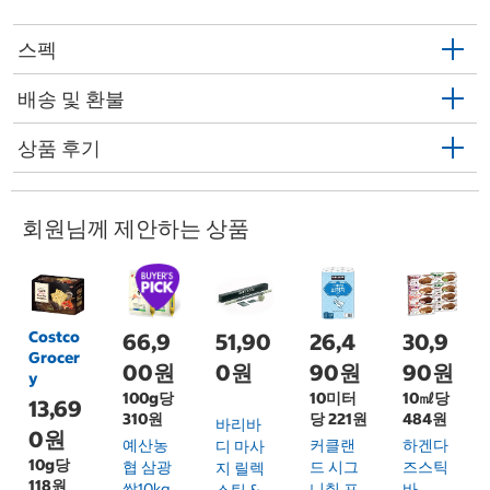
스펙
배송 및 환불
상품 후기
회원님께 제안하는 상품
Costco
66,9
51,90
26,4
30,9
Grocer
00원
0원
90원
90원
y
100g당
10미터
10㎖당
13,69
310원
당 221원
484원
바리바
0원
예산농
커클랜
하겐다
디 마사
10g당
협 삼광
드 시그
즈스틱
지 릴렉
118원
쌀10kg
니춰 프
바
스틱 &