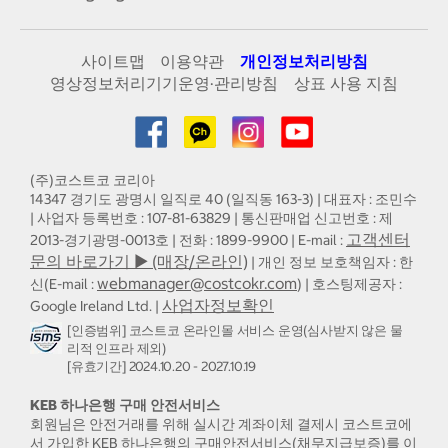
사이트맵
이용약관
개인정보처리방침
영상정보처리기기운영·관리방침
상표 사용 지침
(주)코스트코 코리아
14347 경기도 광명시 일직로 40 (일직동 163-3) | 대표자 : 조민수
| 사업자 등록번호 : 107-81-63829 | 통신판매업 신고번호 : 제
고객센터
2013-경기광명-0013호 | 전화 : 1899-9900 | E-mail :
문의 바로가기 ▶ (매장/온라인)
| 개인 정보 보호책임자 : 한
webmanager@costcokr.com
신(E-mail :
) | 호스팅제공자 :
사업자정보확인
Google Ireland Ltd. |
[인증범위] 코스트코 온라인몰 서비스 운영(심사받지 않은 물
리적 인프라 제외)
[유효기간] 2024.10.20 - 2027.10.19
KEB 하나은행 구매 안전서비스
회원님은 안전거래를 위해 실시간 계좌이체 결제시 코스트코에
서 가입한 KEB 하나은행의 구매안전서비스(채무지급보증)를 이