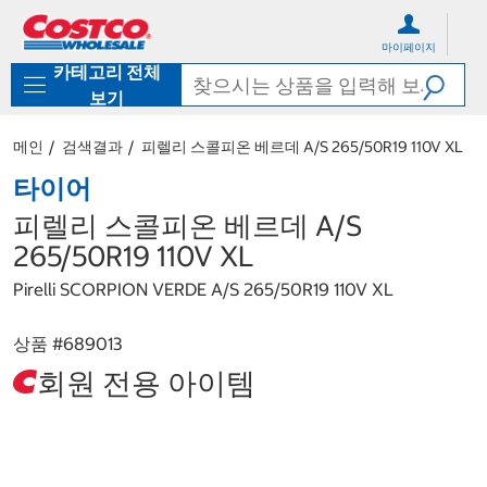
컨
메
텐
뉴
마이페이지
츠
로
카테고리 전체
로
바
바
로
보기
로
가
가
기
메인
검색결과
피렐리 스콜피온 베르데 A/S 265/50R19 110V XL
기
타이어
피렐리 스콜피온 베르데 A/S
265/50R19 110V XL
Pirelli SCORPION VERDE A/S 265/50R19 110V XL
상품 #
689013
회원 전용 아이템