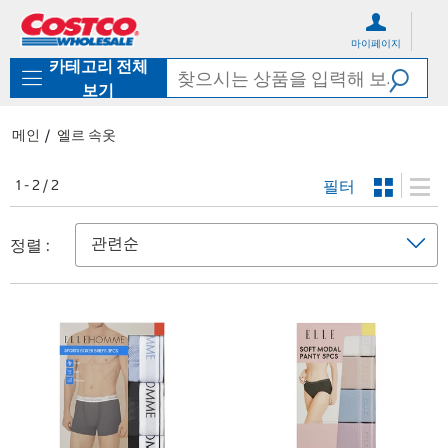
컨
메
텐
뉴
마이페이지
츠
로
카테고리 전체
로
바
바
로
보기
로
가
가
기
메인
엘르 속옷
기
필터
1 - 2 / 2
정렬 :