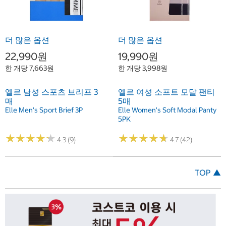
더 많은 옵션
더 많은 옵션
22,990원
19,990원
한 개당 7,663원
한 개당 3,998원
엘르 남성 스포츠 브리프 3
엘르 여성 소프트 모달 팬티
매
5매
Elle Men's Sport Brief 3P
Elle Women's Soft Modal Panty
5PK
★
★
★
★
★
★
★
★
★
★
★
★
★
★
★
★
★
★
★
★
4.3 (9)
4.7 (42)
TOP ▲