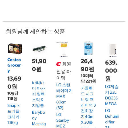
회원님께 제안하는 상품
Costco
51,90
26,4
639,
회원
Grocer
0원
90원
000
y
전용 아
10미터
13,69
이템
원
당 221원
바리바
LG 스탠
0원
LG제습
커클랜
디 마사
바이미 2
기 23L
10g당
드 시그
지 릴렉
MAX
DQ235
118원
니춰 프
스틱 &
80cm
MEGA
리미엄 3
Snapik
지압볼
(32)
LG
겹화장
트러플
Barybo
LG
Dehumi
지40m
크래커
Dy
Stanby
Difier
X 30롤
1.16kg
Massag
ME 2
23L