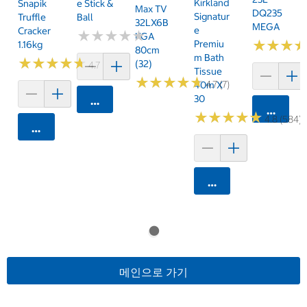
Kirkland
Snapik
E Stick &
Max TV
DQ235
Signatur
Truffle
Ball
32LX6B
MEGA
E
Cracker
★
★
★
★
★
★
★
★
★
★
KGA
★
★
★
★
★
★
Premiu
1.16kg
80cm
M Bath
★
★
★
★
★
★
★
★
★
★
(32)
4.7 (159)
Tissue
★
★
★
★
★
★
★
★
★
★
4.7 (7)
40m X
30
카트에 담기
카트에 
★
★
★
★
★
★
★
★
★
★
4.8 (584)
카트에 담기
카트에 담기
메인으로 가기