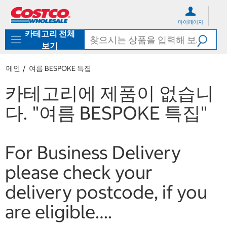
컨
메
텐
뉴
마이페이지
츠
로
카테고리 전체
로
바
바
로
보기
로
가
가
기
메인
여름 BESPOKE 특집
기
카테고리에 제품이 없습니
다.
"여름 BESPOKE 특집"
For Business Delivery
please check your
delivery postcode, if you
are eligible….