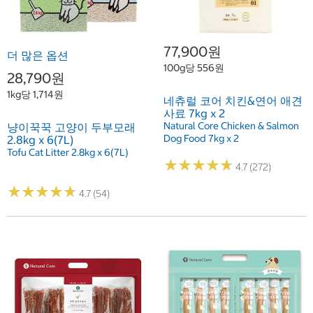
77,900원
더 많은 옵션
100g당 556원
28,790원
1kg당 1,714원
네츄럴 코어 치킨&연어 애견
사료 7kg x 2
Natural Core Chicken & Salmon
냥이꾹꾹 고양이 두부모래
Dog Food 7kg x 2
2.8kg x 6(7L)
Tofu Cat Litter 2.8kg x 6(7L)
★
★
★
★
★
★
★
★
★
★
4.7 (272)
★
★
★
★
★
★
★
★
★
★
4.7 (54)