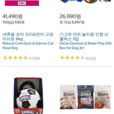
41,490원
26,990원
100g당 692원
한 개당 8,997원
네츄럴 코어 오리&연어 고양
기그위 야외 놀이용 인형 선
이사료 6kg
물박스 3입
Natural Core Duck & Salmon Cat
GiGwi Outdoor & Water Play Gift
Food 6kg
Box for Dog 3ct
★
★
★
★
★
★
★
★
★
★
★
★
★
★
★
★
★
★
★
★
4.7 (24)
4.0 (2)