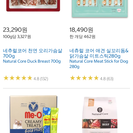
23,290원
18,490원
100g당 3,327원
한 개당 462원
네추럴코어 천연 오리가슴살
네츄럴 코어 애견 실꼬리돔&
700g
닭가슴살 미트스틱280g
Natural Core Duck Breast 700g
Natural Core Meat Stick for Dog
280g
★
★
★
★
★
★
★
★
★
★
★
★
★
★
★
★
★
★
★
★
4.8 (132)
4.8 (63)