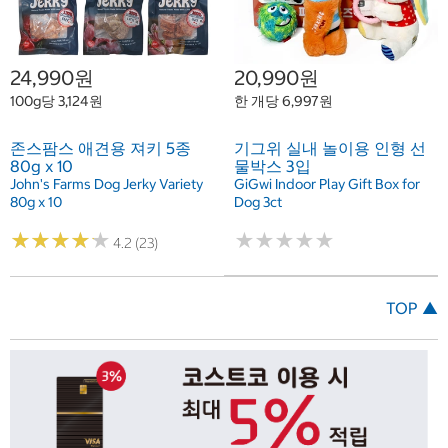
24,990원
20,990원
100g당 3,124원
한 개당 6,997원
존스팜스 애견용 져키 5종
기그위 실내 놀이용 인형 선
80g x 10
물박스 3입
John's Farms Dog Jerky Variety
GiGwi Indoor Play Gift Box for
80g x 10
Dog 3ct
★
★
★
★
★
★
★
★
★
★
★
★
★
★
★
★
★
★
★
★
4.2 (23)
TOP ▲