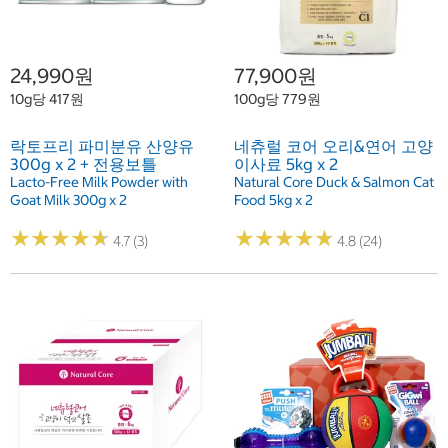
24,990원
77,900원
10g당 417원
100g당 779원
락토프리 파미분유 산양유
네츄럴 코어 오리&연어 고양
300g x 2 + 전용보틀
이사료 5kg x 2
Lacto-Free Milk Powder with
Natural Core Duck & Salmon Cat
Goat Milk 300g x 2
Food 5kg x 2
★
★
★
★
★
★
★
★
★
★
★
★
★
★
★
★
★
★
★
★
4.7 (3)
4.8 (24)