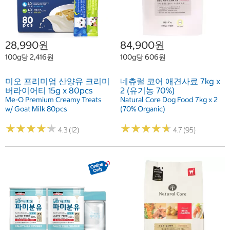
28,990원
84,900원
100g당 2,416원
100g당 606원
미오 프리미엄 산양유 크리미
네츄럴 코어 애견사료 7kg x
버라이어티 15g x 80pcs
2 (유기농 70%)
Me-O Premium Creamy Treats
Natural Core Dog Food 7kg x 2
w/ Goat Milk 80pcs
(70% Organic)
★
★
★
★
★
★
★
★
★
★
★
★
★
★
★
★
★
★
★
★
4.3 (12)
4.7 (95)