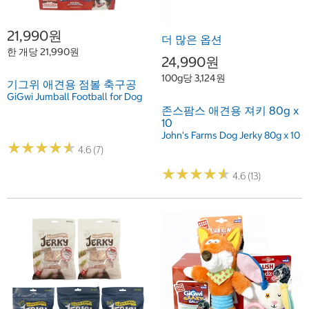
21,990원
더 많은 옵션
한 개당 21,990원
24,990원
100g당 3,124원
기그위 애견용 점볼 축구공
GiGwi Jumball Football for Dog
존스팜스 애견용 져키 80g x
10
John's Farms Dog Jerky 80g x 10
★
★
★
★
★
★
★
★
★
★
4.6 (7)
★
★
★
★
★
★
★
★
★
★
4.6 (13)