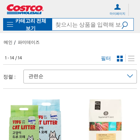
컨
메
텐
뉴
마이페이지
츠
로
카테고리 전체
로
바
바
로
보기
로
가
가
기
메인
파미데이즈
기
필터
1 - 14 / 14
정렬 :