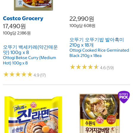
Costco Grocery
22,990원
17,490원
100g당 608원
100g당 2,186원
오뚜기 오뚜기밥 발아흑미
210g x 18개
오뚜기 백세카레(약간매운
Ottogi Cooked Rice Germinated
맛) 100g x 8
Black 210g x 18ea
Ottogi Bekse Curry (Medium
Hot) 100g x 8
★
★
★
★
★
★
★
★
★
★
4.6 (59)
★
★
★
★
★
★
★
★
★
★
4.9 (17)