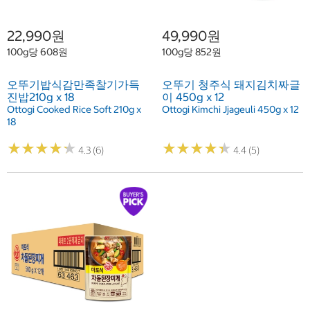
22,990원
49,990원
100g당 608원
100g당 852원
오뚜기밥식감만족찰기가득
오뚜기 청주식 돼지김치짜글
진밥210g x 18
이 450g x 12
Ottogi Cooked Rice Soft 210g x
Ottogi Kimchi Jjageuli 450g x 12
18
★
★
★
★
★
★
★
★
★
★
★
★
★
★
★
★
★
★
★
★
4.3 (6)
4.4 (5)