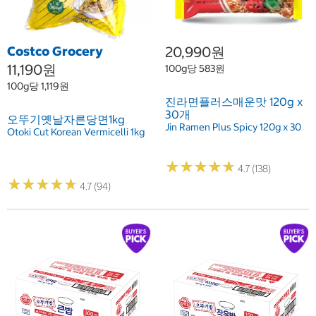
Costco Grocery
20,990원
11,190원
100g당 583원
100g당 1,119원
진라면플러스매운맛 120g x
30개
오뚜기옛날자른당면1kg
Jin Ramen Plus Spicy 120g x 30
Otoki Cut Korean Vermicelli 1kg
★
★
★
★
★
★
★
★
★
★
4.7 (138)
★
★
★
★
★
★
★
★
★
★
4.7 (94)