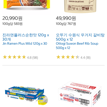
20,990원
49,990원
100g당 583원
100g당 767원
진라면플러스순한맛 120g x
오뚜기 수원식 우거지 갈비탕
30개
500g x 12
Jin Ramen Plus Mild 120g x 30
Ottogi Suwon Beef Rib Soup
500g x 12
★
★
★
★
★
★
★
★
★
★
★
★
★
★
★
★
★
★
★
★
4.8 (98)
4.4 (18)