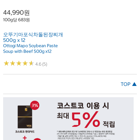
44,990원
100g당 683원
오뚜기마포식차돌된장찌개
500g x 12
Ottogi Mapo Soybean Paste
Soup with Beef 500g x12
★
★
★
★
★
★
★
★
★
★
4.6 (5)
TOP ▲