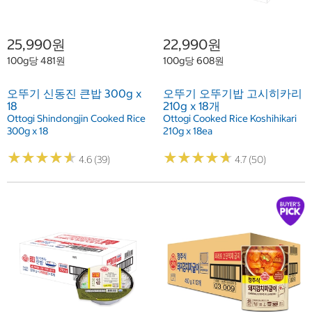
25,990원
22,990원
100g당 481원
100g당 608원
오뚜기 신동진 큰밥 300g x
오뚜기 오뚜기밥 고시히카리
18
210g x 18개
Ottogi Shindongjin Cooked Rice
Ottogi Cooked Rice Koshihikari
300g x 18
210g x 18ea
★
★
★
★
★
★
★
★
★
★
★
★
★
★
★
★
★
★
★
★
4.6 (39)
4.7 (50)