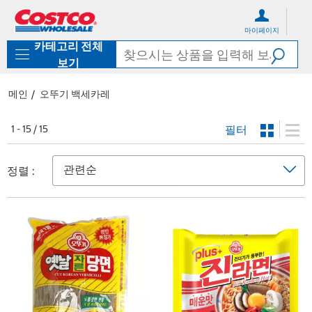
컨
메
텐
뉴
마이페이지
츠
로
카테고리 전체
로
바
바
로
보기
로
가
가
기
메인
오뚜기 백세카레
기
필터
1 - 15 / 15
정렬 :