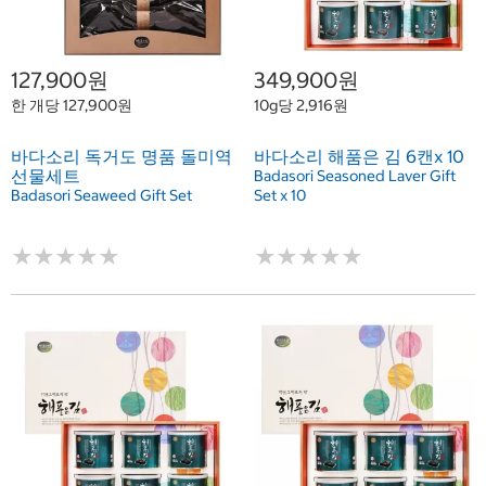
127,900원
349,900원
한 개당 127,900원
10g당 2,916원
바다소리 독거도 명품 돌미역
바다소리 해품은 김 6캔x 10
선물세트
Badasori Seasoned Laver Gift
Badasori Seaweed Gift Set
Set x 10
★
★
★
★
★
★
★
★
★
★
★
★
★
★
★
★
★
★
★
★