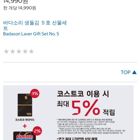
14,990원
한 개당 14,990원
바다소리 생돌김 ５호 선물세
트
Badasori Laver Gift Set No. 5
★
★
★
★
★
★
★
★
★
★
TOP ▲