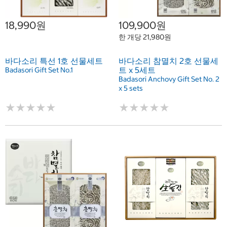
18,990원
109,900원
한 개당 21,980원
바다소리 특선 1호 선물세트
바다소리 참멸치 2호 선물세
트 x 5세트
Badasori Gift Set No.1
Badasori Anchovy Gift Set No. 2
x 5 sets
★
★
★
★
★
★
★
★
★
★
★
★
★
★
★
★
★
★
★
★