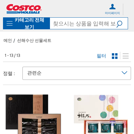
컨
메
텐
뉴
마이페이지
츠
로
카테고리 전체
로
바
바
로
보기
로
가
가
기
메인
선해수산 선물세트
기
필터
1 - 13 / 13
정렬 :