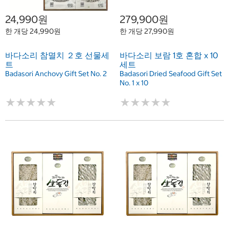
24,990원
279,900원
한 개당 24,990원
한 개당 27,990원
바다소리 참멸치 ２호 선물세
바다소리 보람 1호 혼합 x 10
트
세트
Badasori Anchovy Gift Set No. 2
Badasori Dried Seafood Gift Set
No. 1 x 10
★
★
★
★
★
★
★
★
★
★
★
★
★
★
★
★
★
★
★
★