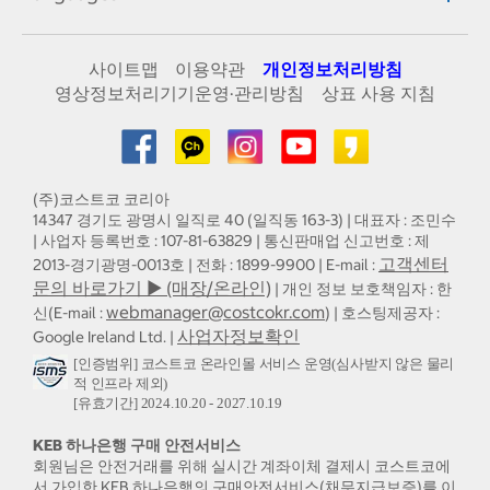
사이트맵
이용약관
개인정보처리방침
영상정보처리기기운영·관리방침
상표 사용 지침
(주)코스트코 코리아
14347 경기도 광명시 일직로 40 (일직동 163-3) | 대표자 : 조민수
| 사업자 등록번호 : 107-81-63829 | 통신판매업 신고번호 : 제
고객센터
2013-경기광명-0013호 | 전화 : 1899-9900 | E-mail :
문의 바로가기 ▶ (매장/온라인)
| 개인 정보 보호책임자 : 한
webmanager@costcokr.com
신(E-mail :
) | 호스팅제공자 :
사업자정보확인
Google Ireland Ltd. |
[인증범위] 코스트코 온라인몰 서비스 운영(심사받지 않은 물리
적 인프라 제외)
[유효기간] 2024.10.20 - 2027.10.19
KEB 하나은행 구매 안전서비스
회원님은 안전거래를 위해 실시간 계좌이체 결제시 코스트코에
서 가입한 KEB 하나은행의 구매안전서비스(채무지급보증)를 이