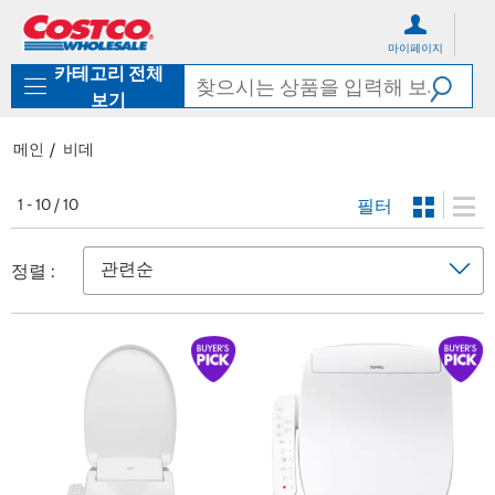
컨
메
텐
뉴
마이페이지
츠
로
카테고리 전체
로
바
바
로
보기
로
가
가
기
메인
비데
기
필터
1 - 10 / 10
정렬 :