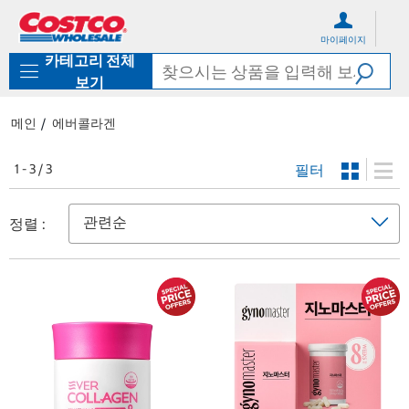
컨
메
텐
뉴
마이페이지
츠
로
카테고리 전체
로
바
바
로
보기
로
가
가
기
메인
에버콜라겐
기
필터
1 - 3 / 3
정렬 :