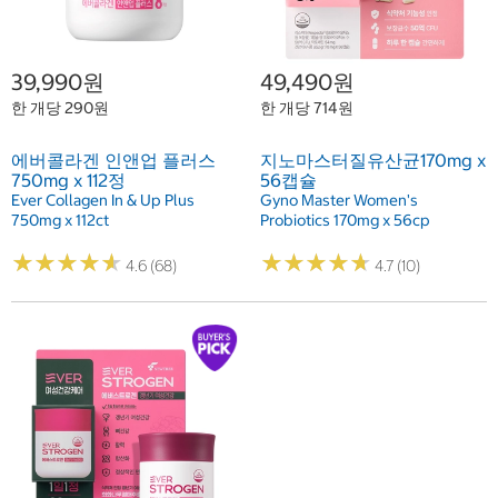
39,990원
49,490원
한 개당 290원
한 개당 714원
에버콜라겐 인앤업 플러스
지노마스터질유산균170mg x
750mg x 112정
56캡슐
Ever Collagen In & Up Plus
Gyno Master Women's
750mg x 112ct
Probiotics 170mg x 56cp
★
★
★
★
★
★
★
★
★
★
★
★
★
★
★
★
★
★
★
★
4.6 (68)
4.7 (10)