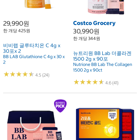
29,990원
Costco Grocery
30,990원
한 개당 425원
한 개당 344원
비비랩 글루타치온 C 4g x
30포x 2
뉴트리원 BB Lab 더콜라겐
BB LAB Glutathione C 4g x 30 x
1500 2g x 90포
2
Nutrione BB Lab The Collagen
1500 2g x 90ct
★
★
★
★
★
★
★
★
★
★
4.5 (24)
★
★
★
★
★
★
★
★
★
★
4.6 (41)