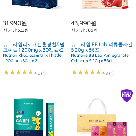
31,990원
43,990원
한 개당 533원
한 개당 786원
뉴트리원피로개선홍경천&밀
뉴트리원 BB Lab 석류콜라겐
크씨슬 1,200mg x 30캡슐x2
S 20g x 56포
Nutrion Rhodiola & Milk Thistle
Nutrione BB Lab Pomegranate
1,200mg x30ct x 2
Collagen S 20g x 56ct
★
★
★
★
★
★
★
★
★
★
★
★
★
★
★
★
★
★
★
★
4.6 (7)
4.9 (7)