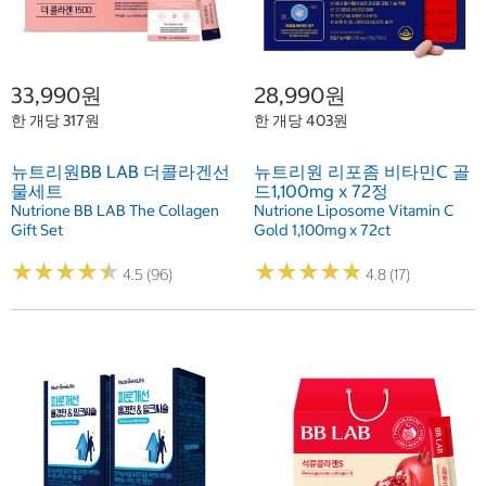
33,990원
28,990원
한 개당 317원
한 개당 403원
뉴트리원BB LAB 더콜라겐선
뉴트리원 리포좀 비타민C 골
물세트
드1,100mg x 72정
Nutrione BB LAB The Collagen
Nutrione Liposome Vitamin C
Gift Set
Gold 1,100mg x 72ct
★
★
★
★
★
★
★
★
★
★
★
★
★
★
★
★
★
★
★
★
4.5 (96)
4.8 (17)