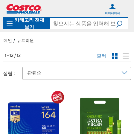
컨
메
텐
뉴
마이페이지
츠
로
카테고리 전체
로
바
바
로
보기
로
가
가
기
메인
뉴트리원
기
필터
1 - 12 / 12
정렬 :