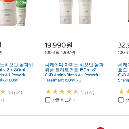
원
19,990원
32
원
100㎖당 4,997원
100㎖
노비오틴 올파워
씨케이디 아미노 비오틴 올파
씨케
x 2 + 80ml
워풀 트리트먼트 150mlx2
효모 
in All-Powerful
CKD Amino Biotin All-Powerful
CKD A
lx2+80ml
Treatment 150ml x 2
Sham
★
★
★
★
★
★
★
★
★
★
★
★
★
★
4.4 (64)
4.5 (27)
하기
상품 비교하기
상