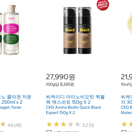
27,990원
21
100g당 8,330원
10㎖당
노 콜라겐 저분
씨케이디 아미노비오틴 퀵블
씨케
250ml x 2
랙 엑스퍼트 150g X 2
자 3
lagen Toner
CKD Amino Biotin Quick Black
CKD R
Expert 150g X 2
Molec
★
★
★
★
★
★
★
★
★
★
★
★
★
★
4.6 (18)
3.2 (5)