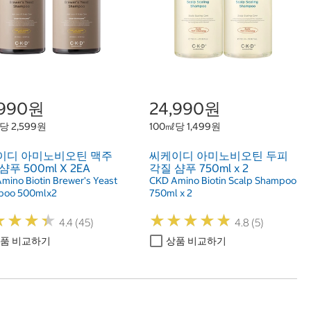
,990원
24,990원
당 2,599원
100㎖당 1,499원
이디 아미노비오틴 맥주
씨케이디 아미노비오틴 두피
샴푸 500ml X 2EA
각질 샴푸 750ml x 2
mino Biotin Brewer's Yeast
CKD Amino Biotin Scalp Shampoo
poo 500mlx2
750ml x 2
★
★
★
★
★
★
★
★
★
★
★
★
★
★
★
★
★
★
4.4 (45)
4.8 (5)
품 비교하기
상품 비교하기