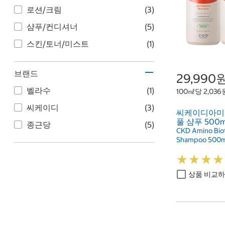
로션/크림
(3)
샴푸/컨디셔너
(5)
스킨/토너/미스트
(1)
브랜드
29,990
벨라수
(1)
100㎖당 2,036
씨케이디
(3)
씨케이디아미
풀 샴푸 500ml 
종근당
(5)
CKD Amino Biot
Shampoo 500m
★
★
★
★
★
★
★
★
상품 비교