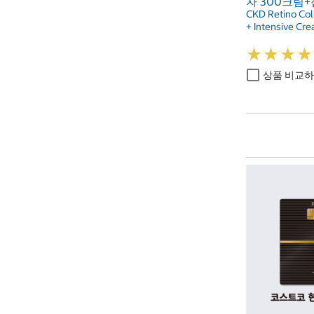
자 300크림
CKD Retino Co
+ Intensive Cr
★
★
★
★
★
★
★
★
상품 비교