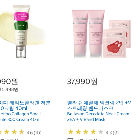
,990원
37,990원
 5,498원
이디 레티노콜라겐 저분
벨라수 데콜테 넥크림 2입 +V
00크림 40ml
스트레칭 밴드마스크
etino Collagen Small
Bellasoo Decollete Neck Cream
ule 300 Cream 40ml
2EA + V Band Mask
★
★
★
★
★
★
★
★
★
★
★
★
★
★
★
★
★
★
4.6 (10)
4.3 (9)