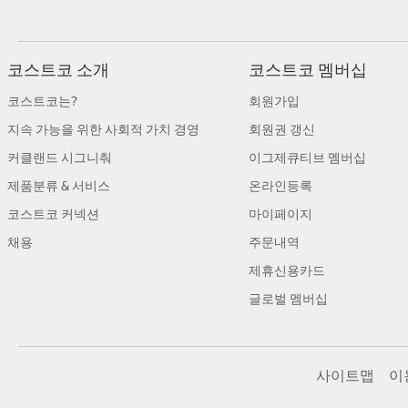
코스트코 소개
코스트코 멤버십
코스트코는?
회원가입
지속 가능을 위한 사회적 가치 경영
회원권 갱신
커클랜드 시그니춰
이그제큐티브 멤버십
제품분류 & 서비스
온라인등록
코스트코 커넥션
마이페이지
채용
주문내역
제휴신용카드
글로벌 멤버십
사이트맵
이