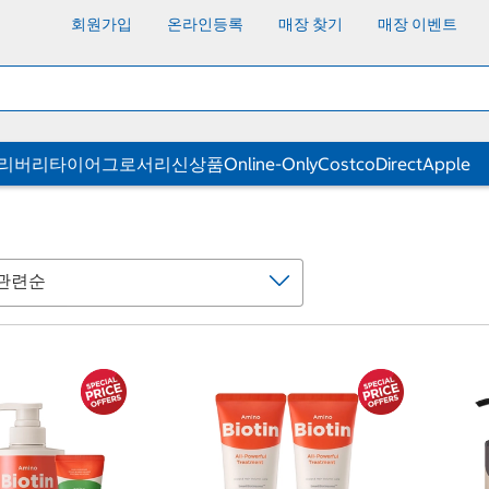
회원가입
온라인등록
매장 찾기
매장 이벤트
딜리버리
타이어
그로서리
신상품
Online-Only
CostcoDirect
Apple