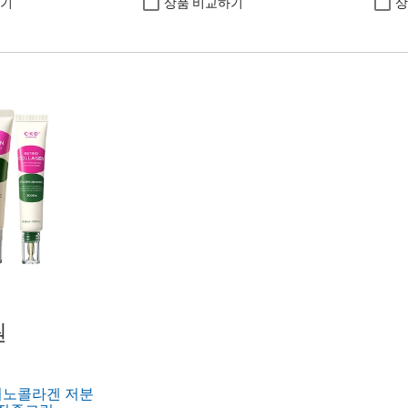
하기
상품 비교하기
상
원
티노콜라겐 저분