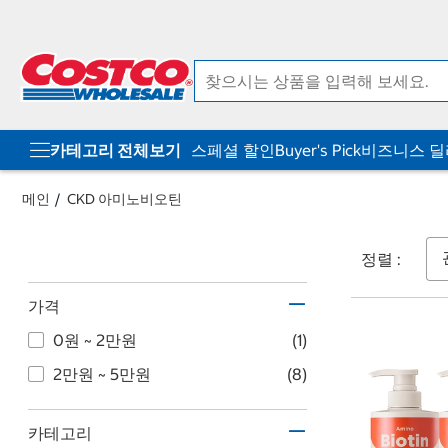
컨
메
텐
뉴
츠
로
로
바
바
로
로
가
가
기
기
카테고리 전체보기
스페셜 할인
Buyer's Pick
비즈니스 
메인
CKD 아미노비오틴
정렬 :
가격
0원 ~ 2만원
(1)
2만원 ~ 5만원
(8)
카테고리