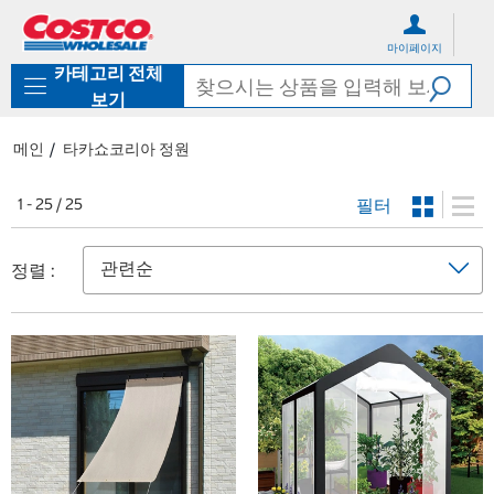
컨
메
텐
뉴
마이페이지
츠
로
카테고리 전체
로
바
바
로
보기
로
가
가
기
메인
타카쇼코리아 정원
기
필터
1 - 25 / 25
정렬 :