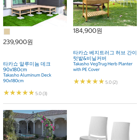
184,900원
239,900원
타카쇼 베지트러그 허브 간이
텃밭&비닐커버
타카쇼 알루미늄 데크
Takasho VegTrug Herb Planter
90x180cm
with PE Cover
Takasho Aluminum Deck
★
★
★
★
★
★
★
★
★
★
90x180cm
5.0 (2)
★
★
★
★
★
★
★
★
★
★
5.0 (3)