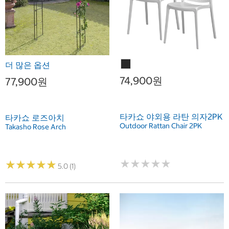
더 많은 옵션
74,900원
77,900원
타카쇼 야외용 라탄 의자2PK
타카쇼 로즈아치
Outdoor Rattan Chair 2PK
Takasho Rose Arch
★
★
★
★
★
★
★
★
★
★
★
★
★
★
★
★
★
★
★
★
5.0 (1)