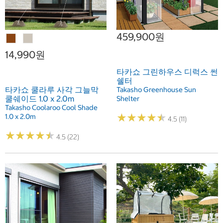
459,900원
14,990원
타카쇼 그린하우스 디럭스 썬
쉘터
타카쇼 쿨라루 사각 그늘막
Takasho Greenhouse Sun
쿨쉐이드 1.0 x 2.0m
Shelter
Takasho Coolaroo Cool Shade
★
★
★
★
★
★
★
★
★
★
1.0 x 2.0m
4.5 (11)
★
★
★
★
★
★
★
★
★
★
4.5 (22)