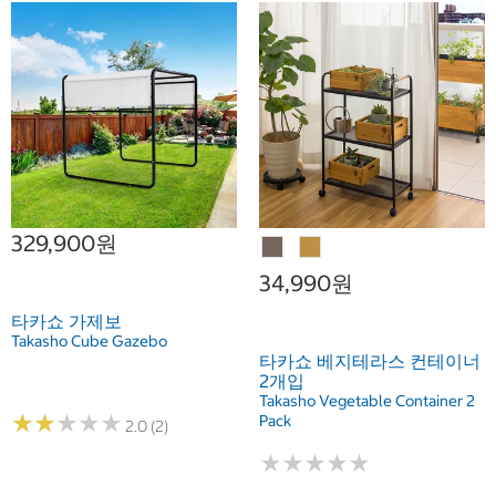
329,900원
34,990원
타카쇼 가제보
Takasho Cube Gazebo
타카쇼 베지테라스 컨테이너
2개입
Takasho Vegetable Container 2
★
★
★
★
★
★
★
★
★
★
Pack
2.0 (2)
★
★
★
★
★
★
★
★
★
★