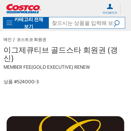
컨
메
텐
뉴
마이페이지
츠
로
카테고리 전체
로
바
바
로
보기
로
가
가
기
메인
코스트코 회원권
기
이그제큐티브 골드스타 회원권 (갱
신)
MEMBER FEE(GOLD EXECUTIVE) RENEW
상품 #
524000-3