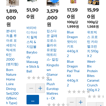
51,90
17,59
15,99
1,819,
3,579
0원
0원
0원
000
,000
100g당
100g당
원
원
1,999원
1,568원
바리바
본네이
킹스다
Blue
위트빅
디 마사
처홈 루
운 글래
Dragon
스 프로
지 릴렉
아르 포
모로스
팟타이
틴 카라
스틱 &
세린식
플러쉬
키트
멜크런
지압볼
탁세트
유로탑
440g X
치 510g
Barybo
6인
매트리
2
X 2
Dy
2000
스- 칼킹
Blue
Weet-
Massag
(벤치형)
Kingsdo
Dragon
Bix
E Stick &
Born
Wn
Pad Thai
Protein
Ball
Nature
Glamor
Kit
Bites
★
★
★
★
★
★
★
★
★
★
Home
Ous
440g X
Caramel
Loire
Plush
2
Crunch
Dining
Eurotop
510g X 2
★
★
★
★
★
★
★
★
★
★
Set(200
Mattres
★
★
★
★
★
★
0/Benc
S - CK
카트에 담기
H Type)
★
★
★
★
★
★
★
★
★
★