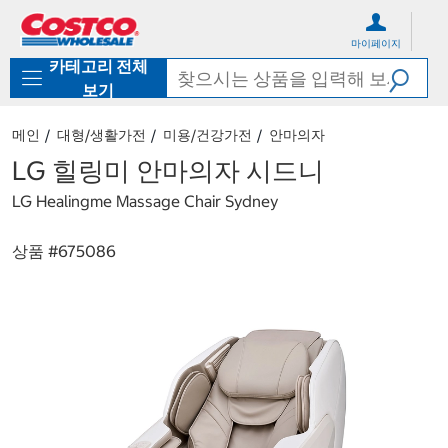
컨
메
텐
뉴
마이페이지
츠
로
카테고리 전체
로
바
바
로
보기
로
가
가
기
메인
대형/생활가전
미용/건강가전
안마의자
기
LG 힐링미 안마의자 시드니
LG Healingme Massage Chair Sydney
상품 #
675086