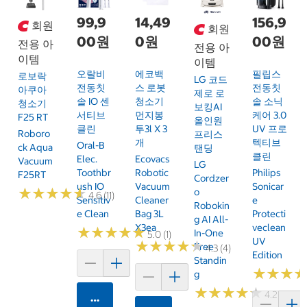
99,9
14,49
156,9
회원
회원
00원
0원
00원
전용 아
전용 아
이템
이템
오랄비
에코백
필립스
로보락
LG 코드
전동칫
스 로봇
전동칫
아쿠아
제로 로
솔 IO 센
청소기
솔 소닉
청소기
보킹AI
서티브
먼지봉
케어 3.0
F25 RT
올인원
클린
투3l X 3
UV 프로
Roboro
프리스
개
텍티브
Oral-B
Ck Aqua
탠딩
클린
Elec.
Ecovacs
Vacuum
LG
Toothbr
Robotic
Philips
F25RT
Cordzer
Ush IO
Vacuum
Sonicar
★
★
★
★
★
★
★
★
★
★
O
4.6 (11)
Sensitiv
Cleaner
E
Robokin
E Clean
Bag 3L
Protecti
G AI All-
X3ea
Veclean
★
★
★
★
★
★
★
★
★
★
In-One
5.0 (1)
UV
★
★
★
★
★
★
★
★
★
★
Free
4.3 (4)
Edition
Standin
★
★
★
★
★
★
G
★
★
★
★
★
★
★
★
★
★
4.2 (13)
카트에 담기