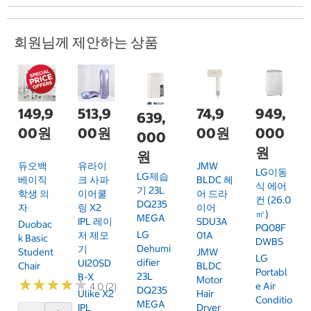
회원님께 제안하는 상품
149,9
513,9
74,9
949,
639,
00원
00원
00원
000
000
원
원
듀오백
유라이
JMW
LG이동
LG제습
베이직
크 사파
BLDC 헤
식 에어
기 23L
학생 의
이어쿨
어 드라
컨 (26.0
DQ235
자
링 X2
이어
㎡)
MEGA
IPL 레이
SDU3A
Duobac
PQ08F
LG
저 제모
01A
K Basic
DWBS
Dehumi
기
Student
JMW
LG
Difier
UI20SD
Chair
BLDC
Portabl
23L
B-X
Motor
★
★
★
★
★
★
★
★
★
★
E Air
4.0 (2)
DQ235
Ulike X2
Hair
Conditio
MEGA
IPL
Dryer