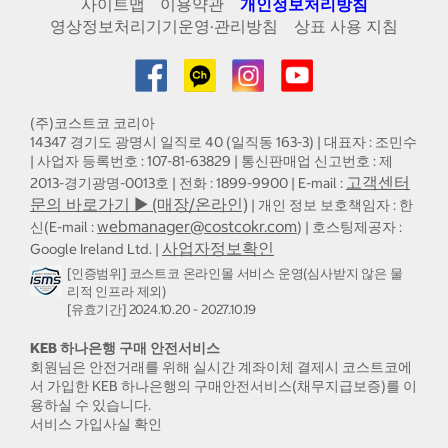
사이트맵
이용약관
개인정보처리방침
영상정보처리기기운영·관리방침
상표 사용 지침
(주)코스트코 코리아
14347 경기도 광명시 일직로 40 (일직동 163-3) | 대표자 : 조민수
| 사업자 등록번호 : 107-81-63829 | 통신판매업 신고번호 : 제
고객센터
2013-경기광명-0013호 | 전화 : 1899-9900 | E-mail :
문의 바로가기 ▶ (매장/온라인)
| 개인 정보 보호책임자 : 한
webmanager@costcokr.com
신(E-mail :
) | 호스팅제공자 :
사업자정보확인
Google Ireland Ltd. |
[인증범위] 코스트코 온라인몰 서비스 운영(심사받지 않은 물
리적 인프라 제외)
[유효기간] 2024.10.20 - 2027.10.19
KEB 하나은행 구매 안전서비스
회원님은 안전거래를 위해 실시간 계좌이체 결제시 코스트코에
서 가입한 KEB 하나은행의 구매안전서비스(채무지급보증)를 이
용하실 수 있습니다.
서비스 가입사실 확인