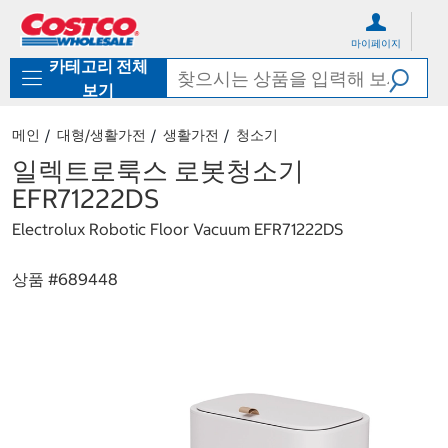
컨
메
텐
뉴
마이페이지
츠
로
카테고리 전체
로
바
바
로
보기
로
가
가
기
메인
대형/생활가전
생활가전
청소기
기
일렉트로룩스 로봇청소기
EFR71222DS
Electrolux Robotic Floor Vacuum EFR71222DS
상품 #
689448