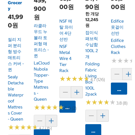
459,
Grocer
00원
90원
00원
900
y
한 개당
41,99
원
12,245
NSF 메
Edifice
0원
원
라클라
탈 와이
옷걸이
우드 누
접이식
어 4단
선반
볼라 토
패브릭
선반
씰리 지
Edifice
퍼형 매
수납함
퍼 분리
NSF
Clothes
트리스 -
100L 2
형 방수
Metal
Rack
퀸
개
매트리
Wire 4
★
★
★
★
★
★
LaCloud
스 커버 -
Folding
Tier
Nubola
퀸
Fabric
Rack
Topper-
Living
Sealy
★
★
★
★
★
★
★
★
★
★
4.7 (126)
Type
Box
Detacha
Mattres
100L
Ble
카트에 
S -
2pack
Waterpr
Queen
Oof
★
★
★
★
★
★
★
★
★
★
3.8 (8)
★
★
★
★
★
★
★
★
★
★
Mattres
카트에 담기
5.0 (2)
S Cover
- Queen
★
★
★
★
★
★
★
★
★
★
4.7 (35)
카트에 담기