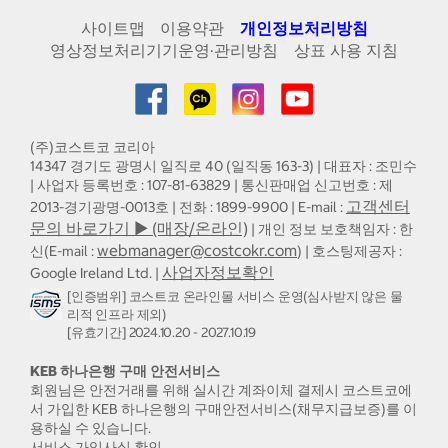
사이트맵
이용약관
개인정보처리방침
영상정보처리기기운영·관리방침
상표 사용 지침
(주)코스트코 코리아
14347 경기도 광명시 일직로 40 (일직동 163-3) | 대표자 : 조민수
| 사업자 등록번호 : 107-81-63829 | 통신판매업 신고번호 : 제
고객센터
2013-경기광명-0013호 | 전화 : 1899-9900 | E-mail :
문의 바로가기 ▶ (매장/온라인)
| 개인 정보 보호책임자 : 한
webmanager@costcokr.com
신(E-mail :
) | 호스팅제공자 :
사업자정보확인
Google Ireland Ltd. |
[인증범위] 코스트코 온라인몰 서비스 운영(심사받지 않은 물
리적 인프라 제외)
[유효기간] 2024.10.20 - 2027.10.19
KEB 하나은행 구매 안전서비스
회원님은 안전거래를 위해 실시간 계좌이체 결제시 코스트코에
서 가입한 KEB 하나은행의 구매안전서비스(채무지급보증)를 이
용하실 수 있습니다.
서비스 가입사실 확인