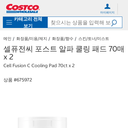
컨
메
텐
뉴
마이페이지
츠
로
카테고리 전체
로
바
바
로
보기
로
가
가
기
메인
화장품/미용/제지
화장품/향수
스킨/토너/미스트
기
셀퓨전씨 포스트 알파 쿨링 패드 70매
x 2
Cell Fusion C Cooling Pad 70ct x 2
상품 #
675972