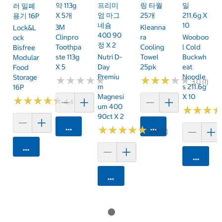
약 113g
프리미
링 타월
밀
러 밀폐
X 5개
엄 마그
25개
211.6g X
용기 16P
네슘
10
3M
Kleanna
Lock&L
400 90
Clinpro
Ra
Wooboo
Ock
정 X 2
Toothpa
Cooling
L Cold
Bisfree
Ste 113g
Nutri D-
Towel
Buckwh
Modular
X 5
Day
25pk
Eat
Food
Premiu
Noodle
Storage
★
★
★
★
★
★
★
★
★
★
★
★
★
★
★
★
★
★
★
★
3.0 (1)
M
S 211.6g
16P
Magnesi
X 10
★
★
★
★
★
★
★
★
★
★
4.4 (25)
Um 400
★
★
★
★
★
★
90ct X 2
카트에 담기
카트에 담기
★
★
★
★
★
★
★
★
★
★
5.0 (2)
카트에 담기
카트에 
카트에 담기