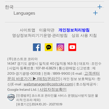
한국
Languages
사이트맵
이용약관
개인정보처리방침
영상정보처리기기운영·관리방침
상표 사용 지침
(주)코스트코 코리아
14347 경기도 광명시 일직로 40 (일직동 163-3) | 대표자 : 조민수
| 사업자 등록번호 : 107-81-63829 | 통신판매업 신고번호 : 제
고객센터
2013-경기광명-0013호 | 전화 : 1899-9900 | E-mail :
문의 바로가기 ▶ (매장/온라인)
| 개인 정보 보호책임자 : 한
webmanager@costcokr.com
신(E-mail :
) | 호스팅제공자 :
사업자정보확인
Google Ireland Ltd. |
[인증범위] 코스트코 온라인몰 서비스 운영(심사받지 않은 물
리적 인프라 제외)
[유효기간] 2024.10.20 - 2027.10.19