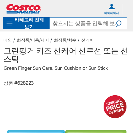
컨
메
텐
뉴
마이페이지
츠
로
카테고리 전체
로
바
바
로
보기
로
가
가
기
메인
화장품/미용/제지
화장품/향수
선케어
기
그린핑거 키즈 선케어 선쿠션 또는 선
스틱
Green Finger Sun Care, Sun Cushion or Sun Stick
상품 #
628223