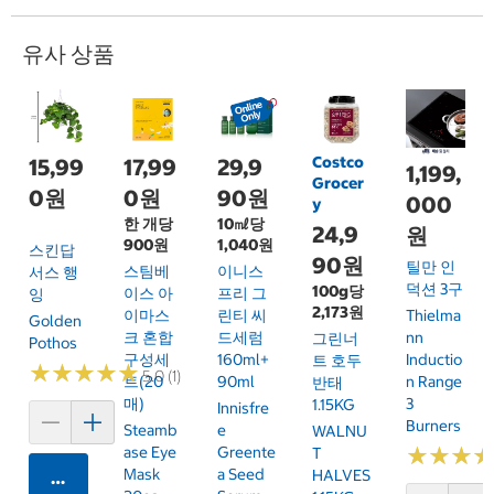
유사 상품
Costco
15,99
17,99
29,9
1,199,
Grocer
0원
0원
90원
000
y
한 개당
10㎖당
24,9
원
900원
1,040원
스킨답
90원
틸만 인
스팀베
이니스
서스 행
덕션 3구
100g당
이스 아
프리 그
잉
2,173원
Thielma
이마스
린티 씨
Golden
Nn
크 혼합
드세럼
그린너
Pothos
Inductio
구성세
160ml+
트 호두
★
★
★
★
★
★
★
★
★
★
5.0 (1)
N Range
트(20
90ml
반태
3
매)
1.15KG
Innisfre
Burners
Steamb
E
WALNU
★
★
★
★
★
★
Ase Eye
Greente
T
Mask
A Seed
HALVES
카트에 담기