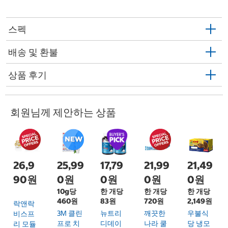
스펙
배송 및 환불
상품 후기
회원님께 제안하는 상품
26,9
25,99
17,79
21,99
21,49
90원
0원
0원
0원
0원
10g당
한 개당
한 개당
한 개당
460원
83원
720원
2,149원
락앤락
3M 클린
뉴트리
깨끗한
우불식
비스프
프로 치
디데이
나라 쿨
당 냉모
리 모듈