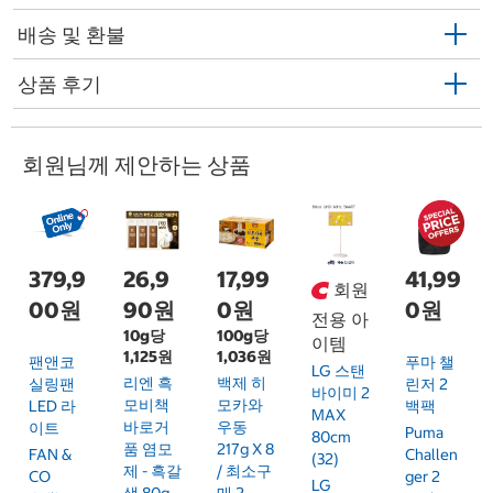
배송 및 환불
상품 후기
회원님께 제안하는 상품
379,9
26,9
17,99
41,99
회원
00원
90원
0원
0원
전용 아
10g당
100g당
이템
1,125원
1,036원
팬앤코
푸마 챌
LG 스탠
리엔 흑
백제 히
실링팬
린저 2
바이미 2
모비책
모카와
LED 라
백팩
MAX
바로거
우동
이트
Puma
80cm
품 염모
217g X 8
FAN &
Challen
(32)
제 - 흑갈
/ 최소구
CO
Ger 2
LG
색 80g
매 2