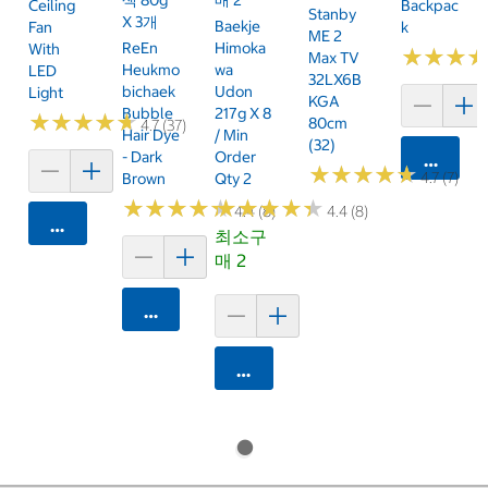
Ceiling
Backpac
Stanby
X 3개
Baekje
Fan
K
ME 2
ReEn
Himoka
With
★
★
★
★
★
★
Max TV
Heukmo
Wa
LED
32LX6B
Bichaek
Udon
Light
KGA
Bubble
217g X 8
★
★
★
★
★
★
★
★
★
★
80cm
4.7 (37)
Hair Dye
/ Min
(32)
- Dark
Order
카트에 
★
★
★
★
★
★
★
★
★
★
4.7 (7)
Brown
Qty 2
★
★
★
★
★
★
★
★
★
★
★
★
★
★
★
★
★
★
★
★
4.4 (8)
4.4 (8)
카트에 담기
최소구
매 2
카트에 담기
카트에 담기