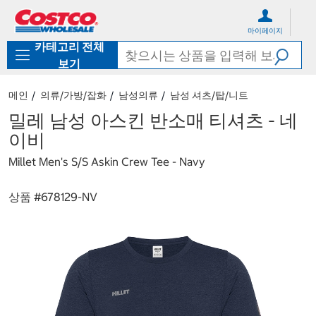
컨
메
텐
뉴
마이페이지
츠
로
카테고리 전체
로
바
바
로
보기
로
가
가
기
메인
의류/가방/잡화
남성의류
남성 셔츠/탑/니트
기
밀레 남성 아스킨 반소매 티셔츠 - 네
이비
Millet Men's S/S Askin Crew Tee - Navy
상품 #
678129-NV