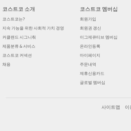
코스트코 소개
코스트코 멤버십
코스트코는?
회원가입
지속 가능을 위한 사회적 가치 경영
회원권 갱신
커클랜드 시그니춰
이그제큐티브 멤버십
제품분류 & 서비스
온라인등록
코스트코 커넥션
마이페이지
채용
주문내역
제휴신용카드
글로벌 멤버십
사이트맵
이