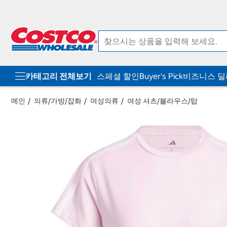
컨
메
텐
뉴
츠
로
로
바
바
로
로
가
가
기
기
카테고리 전체보기
스페셜 할인
Buyer's Pick
비즈니스 
메인
의류/가방/잡화
여성의류
여성 셔츠/블라우스/탑