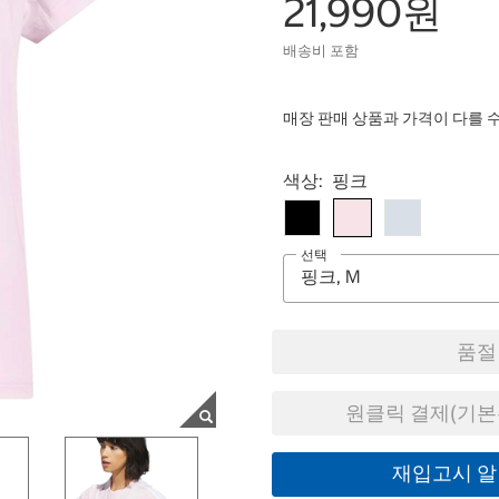
21,990원
배송비 포함
매장 판매 상품과 가격이 다를 
Select product
색상:
핑크
선택
품절
원클릭 결제(기본
재입고시 알