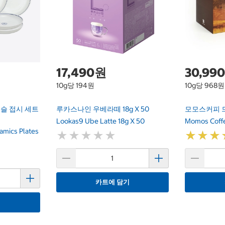
17,490원
30,99
10g당 194원
10g당 968원
슬 접시 세트
루카스나인 우베라떼 18g X 50
모모스커피 
Lookas9 Ube Latte 18g X 50
Momos Coffe
amics Plates
★
★
★
★
★
★
★
★
★
★
★
★
★
★
★
★
카트에 담기
기