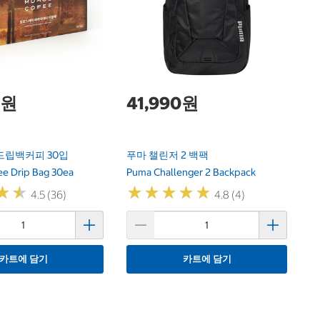
F
Ni
0원
41,990원
드립백커피 30입
푸마 챌린저 2 백팩
e Drip Bag 30ea
Puma Challenger 2 Backpack
★
★
★
★
★
★
★
★
★
★
★
★
★
★
4.5 (36)
4.8 (4)
카트에 담기
카트에 담기