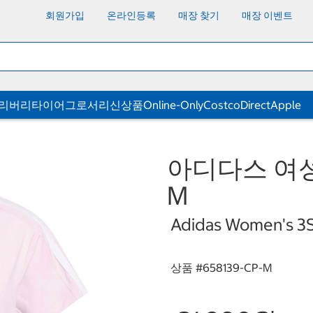
회원가입
온라인등록
매장 찾기
매장 이벤트
딜리버리
타이어
그로서리
신상품
Online-Only
CostcoDirect
Apple
아디다스 여성
M
Adidas Women's 3S 
상품 #
658139-CP-M