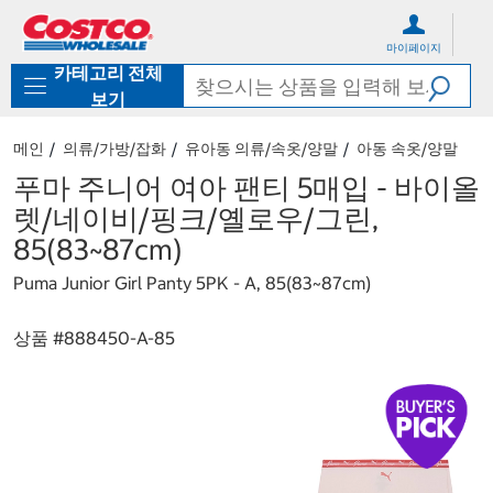
컨
메
텐
뉴
마이페이지
츠
로
카테고리 전체
로
바
바
로
보기
로
가
가
기
메인
의류/가방/잡화
유아동 의류/속옷/양말
아동 속옷/양말
기
푸마 주니어 여아 팬티 5매입 - 바이올
렛/네이비/핑크/옐로우/그린,
85(83~87cm)
Puma Junior Girl Panty 5PK - A, 85(83~87cm)
상품 #
888450-A-85