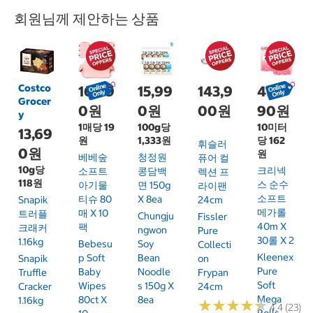
회원님께 제안하는 상품
Costco
16,99
15,99
143,9
49,9
Grocer
0원
0원
00원
90원
y
1매당 19
100g당
10미터
13,69
원
1,333원
당 162
휘슬러
0원
원
베베숲
청정원
퓨어 컬
10g당
크리넥
소프트
콩담백
렉션 프
118원
스 순수
아기물
면 150g
라이팬
소프트
티슈 80
X 8ea
Snapik
24cm
메가롤
매 X 10
트러플
Chungju
Fissler
40m X
팩
크래커
Ngwon
Pure
30롤 X 2
1.16kg
Bebesu
Soy
Collecti
Kleenex
P Soft
Bean
Snapik
On
Pure
Baby
Noodle
Truffle
Frypan
Soft
Wipes
S 150g X
Cracker
24cm
Mega
80ct X
8ea
1.16kg
★
★
★
★
★
★
★
★
★
★
4.4 (23)
Rolls