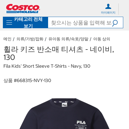
컨
메
텐
뉴
마이페이지
츠
로
카테고리 전체
로
바
바
로
보기
로
가
가
기
메인
의류/가방/잡화
유아동 의류/속옷/양말
아동 상의
기
휠라 키즈 반소매 티셔츠 - 네이비,
130
Fila Kids' Short Sleeve T-Shirts - Navy, 130
상품 #
668315-NVY-130