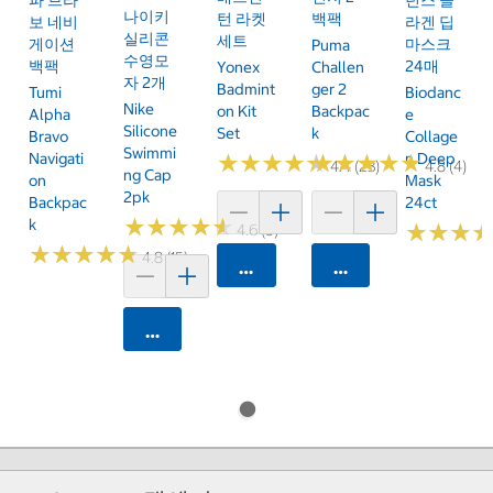
나이키
턴 라켓
백팩
보 네비
라겐 딥
실리콘
세트
게이션
마스크
Puma
수영모
백팩
24매
Yonex
Challen
자 2개
Badmint
Ger 2
Tumi
Biodanc
Nike
On Kit
Backpac
Alpha
E
Silicone
Set
K
Bravo
Collage
Swimmi
Navigati
N Deep
★
★
★
★
★
★
★
★
★
★
★
★
★
★
★
★
★
★
★
★
4.4 (23)
4.8 (4)
Ng Cap
On
Mask
2pk
Backpac
24ct
★
★
★
★
★
★
★
★
★
★
K
★
★
★
★
★
★
4.6 (9)
★
★
★
★
★
★
★
★
★
★
4.8 (15)
카트에 담기
카트에 담기
카트에 담기