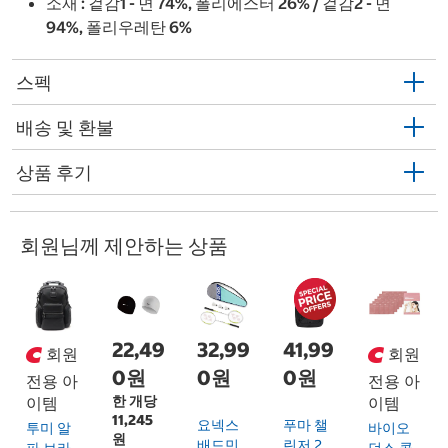
소재 : 겉감1 - 면 74%, 폴리에스터 26% / 겉감2 - 면
94%, 폴리우레탄 6%
스펙
배송 및 환불
상품 후기
회원님께 제안하는 상품
22,49
32,99
41,99
회원
회원
0원
0원
0원
전용 아
전용 아
한 개당
이템
이템
11,245
요넥스
푸마 챌
투미 알
바이오
원
배드민
린저 2
파 브라
던스 콜