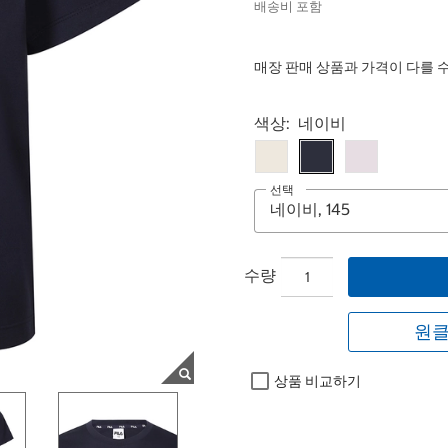
배송비 포함
매장 판매 상품과 가격이 다를 
Select product
색상:
네이비
선택
수량
원클
상품 비교하기