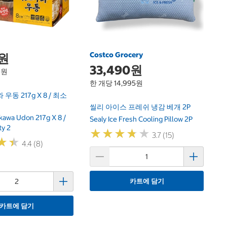
C
Se
Costco Grocery
0원
33,490원
6원
한 개당 14,995원
동 217g X 8 / 최소
씰리 아이스 프레쉬 냉감 베개 2P
kawa Udon 217g X 8 /
Sealy Ice Fresh Cooling Pillow 2P
ty 2
★
★
★
★
★
★
★
★
★
★
3.7 (15)
★
★
★
★
4.4 (8)
카트에 담기
카트에 담기