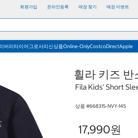
회원가입
온라인등록
매장 찾기
매장 이벤트
딜리버리
타이어
그로서리
신상품
Online-Only
CostcoDirect
Apple
휠라 키즈 반소
Fila Kids' Short Sle
상품 #
668315-NVY-145
17,990원