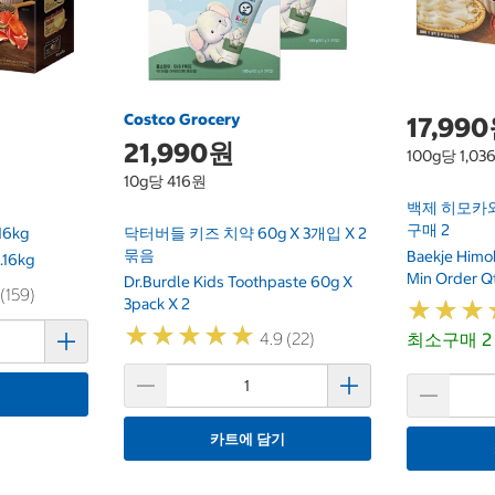
Costco Grocery
17,99
21,990원
100g당 1,03
10g당 416원
백제 히모카와 우
구매 2
16kg
닥터버들 키즈 치약 60g X 3개입 X 2
묶음
Baekje Himo
1.16kg
Min Order Q
Dr.Burdle Kids Toothpaste 60g X
 (159)
3pack X 2
★
★
★
★
★
★
★
★
★
★
★
★
★
★
★
★
4.9 (22)
최소구매 2
기
카트에 담기