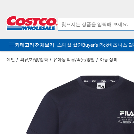
컨
메
텐
뉴
츠
로
로
바
바
로
로
가
가
기
기
카테고리 전체보기
스페셜 할인
Buyer's Pick
비즈니스 
메인
의류/가방/잡화
유아동 의류/속옷/양말
아동 상의