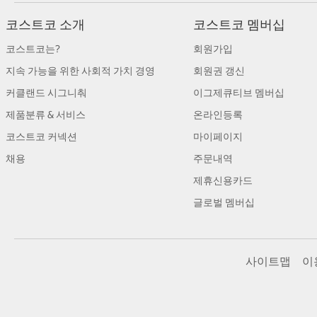
코스트코 소개
코스트코 멤버십
코스트코는?
회원가입
지속 가능을 위한 사회적 가치 경영
회원권 갱신
커클랜드 시그니춰
이그제큐티브 멤버십
제품분류 & 서비스
온라인등록
코스트코 커넥션
마이페이지
채용
주문내역
제휴신용카드
글로벌 멤버십
사이트맵
이