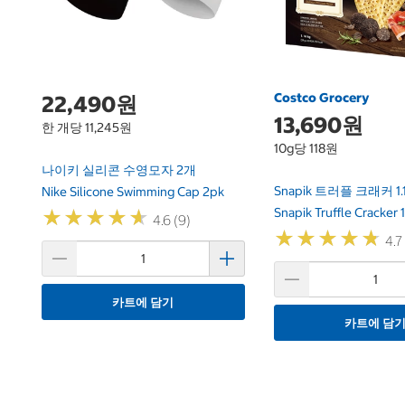
Costco Grocery
22,490원
13,690원
한 개당 11,245원
10g당 118원
나이키 실리콘 수영모자 2개
Snapik 트러플 크래커 1.
Nike Silicone Swimming Cap 2pk
Snapik Truffle Cracker 
★
★
★
★
★
★
★
★
★
★
4.6 (9)
★
★
★
★
★
★
★
★
★
★
4.7
카트에 담기
카트에 담