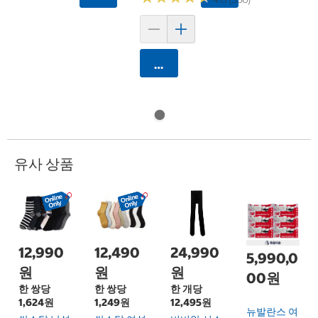
카트에 담기
유사 상품
12,990
12,490
24,990
5,990,0
원
원
원
00원
한 쌍당
한 쌍당
한 개당
1,624원
1,249원
12,495원
뉴발란스 여