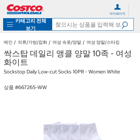
컨
메
텐
뉴
마이페이지
츠
로
카테고리 전체
로
바
바
로
보기
로
가
가
기
메인
의류/가방/잡화
여성 속옷/양말
여성 양말/스타킹
기
싹스탑 데일리 앵클 양말 10족 - 여성
화이트
Sockstop Daily Low-cut Socks 10PR - Women White
상품 #
667265-WW