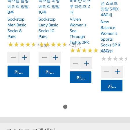
싹스탑 남성
싹스탑 여성
비비안 시스
성 스포츠
베이직 양말
베이직 양말
루 타이즈 2
양말 5족x
8족
10족
매
480개
Sockstop
Sockstop
Vivien
New
Men Basic
Lady Basic
Women's
Balance
Socks 8
Socks 10
See
Women's
Pairs
Pairs
Through
Sports
Tights 2PK
★
★
★
★
★
★
★
★
★
★
★
★
★
★
★
★
★
★
★
★
Socks 5P X
4.6 (61)
4.6 (77)
★
★
★
★
★
★
★
★
★
★
480ea
5.0 (2)
★
★
★
★
★
★
★
★
★
★
카트에 담기
카트에 담기
카트에 담기
카트에 담