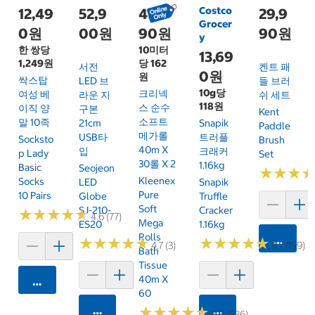
Costco
12,49
52,9
49,9
29,9
Grocer
0원
00원
90원
90원
y
한 쌍당
10미터
13,69
1,249원
당 162
서전
켄트 패
0원
원
싹스탑
LED 브
들 브러
10g당
크리넥
여성 베
라운 지
쉬 세트
118원
스 순수
이직 양
구본
Kent
소프트
말 10족
21cm
Snapik
Paddle
메가롤
USB타
트러플
Socksto
Brush
40m X
입
크래커
P Lady
Set
30롤 X 2
1.16kg
Basic
Seojeon
★
★
★
★
★
★
Kleenex
Socks
LED
Snapik
Pure
10 Pairs
Globe
Truffle
Soft
SJ-210-
Cracker
★
★
★
★
★
★
★
★
★
★
4.6 (77)
Mega
ES20
1.16kg
Rolls
카트에 
★
★
★
★
★
★
★
★
★
★
★
★
★
★
★
★
★
★
★
★
4.7 (3)
4.7 (159)
Bath
Tissue
40m X
카트에 담기
60
카트에 담기
카트에 담기
★
★
★
★
★
★
★
★
★
★
4.6 (536)