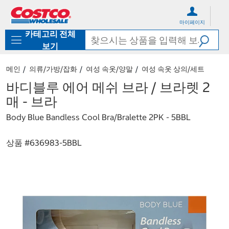
컨
메
텐
뉴
마이페이지
츠
로
카테고리 전체
로
바
바
로
보기
로
가
가
기
메인
의류/가방/잡화
여성 속옷/양말
여성 속옷 상의/세트
기
바디블루 에어 메쉬 브라 / 브라렛 2
매 - 브라
Body Blue Bandless Cool Bra/Bralette 2PK - 5BBL
상품 #
636983-5BBL