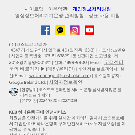
사이트맵
이용약관
개인정보처리방침
영상정보처리기기운영·관리방침
상표 사용 지침
(주)코스트코 코리아
14347 경기도 광명시 일직로 40 (일직동 163-3) | 대표자 : 조민수
| 사업자 등록번호 : 107-81-63829 | 통신판매업 신고번호 : 제
고객센터
2013-경기광명-0013호 | 전화 : 1899-9900 | E-mail :
문의 바로가기 ▶ (매장/온라인)
| 개인 정보 보호책임자 : 한
webmanager@costcokr.com
신(E-mail :
) | 호스팅제공자 :
사업자정보확인
Google Ireland Ltd. |
[인증범위] 코스트코 온라인몰 서비스 운영(심사받지 않은 물
리적 인프라 제외)
[유효기간] 2024.10.20 - 2027.10.19
KEB 하나은행 구매 안전서비스
회원님은 안전거래를 위해 실시간 계좌이체 결제시 코스트코에
서 가입한 KEB 하나은행의 구매안전서비스(채무지급보증)를 이
용하실 수 있습니다.