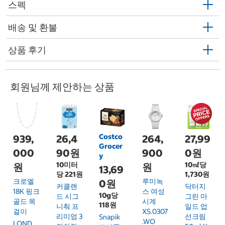
스펙
배송 및 환불
상품 후기
회원님께 제안하는 상품
Costco
939,
26,4
264,
27,99
Grocer
000
90원
900
0원
y
10미터
10㎖당
원
원
13,69
당 221원
1,730원
크로엘
루미녹
0원
커클랜
닥터지
18K 핑크
스 여성
10g당
드 시그
그린 마
골드 목
시계
118원
니춰 프
일드 업
걸이
XS.0307
리미엄 3
선크림
Snapik
.WO
LOND