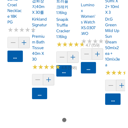
겹화장
50ml X
트러플
Croel
Lumino
지40m
2+ 10ml
크래커
Necklac
X
X 30롤
X 3
1.16kg
E 18K
Women'
Kirkland
Dr.G
Snapik
PG
S Watch
Signatur
Green
Truffle
XS.0307
★
★
★
★
★
★
★
★
★
★
E
Mild Up
Cracker
.WO
Premiu
Sun
1.16kg
★
★
★
★
★
★
★
★
★
★
M Bath
Cream
★
★
★
★
★
★
★
★
★
★
4.7 (159)
Tissue
50mlx2
40m X
Ea +
카트에 담기
30
10mlx3e
A
★
★
★
★
★
★
★
★
★
★
4.8 (588)
카트에 담기
카트에 담기
★
★
★
★
★
★
카트에 담기
카트에 