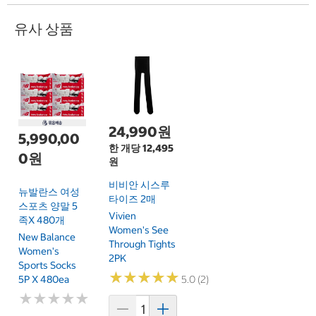
유사 상품
24,990원
5,990,00
한 개당 12,495
0원
원
비비안 시스루
뉴발란스 여성
타이즈 2매
스포츠 양말 5
Vivien
족x 480개
Women's See
New Balance
Through Tights
Women's
2PK
Sports Socks
★
★
★
★
★
★
★
★
★
★
5P X 480ea
5.0 (2)
★
★
★
★
★
★
★
★
★
★