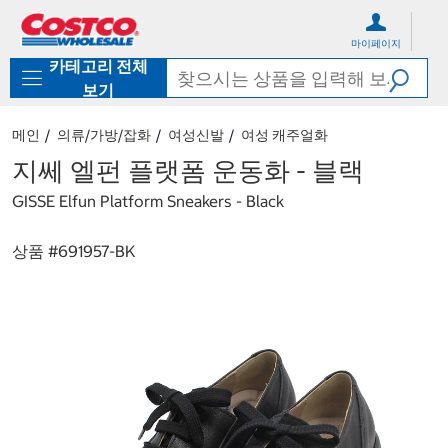
컨
메
텐
뉴
마이페이지
츠
로
카테고리 전체
로
바
바
로
보기
로
가
가
기
메인
의류/가방/잡화
여성신발
여성 캐주얼화
기
지쎄 엘펀 플랫폼 운동화 - 블랙
GISSE Elfun Platform Sneakers - Black
상품 #
691957-BK