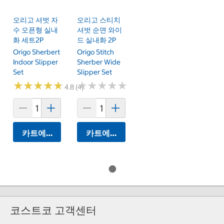
오리고 셔벗 자
오리고 스티치
수 오픈형 실내
셔벗 순면 와이
화 세트2P
드 실내화 2P
Origo Sherbert
Origo Stitch
Indoor Slipper
Sherber Wide
Set
Slipper Set
★
★
★
★
★
★
★
★
★
★
★
★
★
★
★
★
★
★
★
★
4.8 (4)
카트에 담기
카트에 담기
코스트코 고객센터