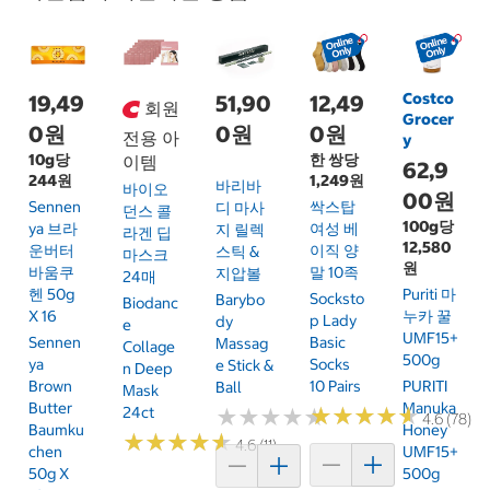
Costco
19,49
51,90
12,49
회원
Grocer
0원
0원
0원
전용 아
y
10g당
한 쌍당
이템
62,9
244원
1,249원
바리바
바이오
00원
Sennen
싹스탑
디 마사
던스 콜
100g당
Ya 브라
여성 베
지 릴렉
라겐 딥
12,580
운버터
이직 양
스틱 &
마스크
원
바움쿠
말 10족
지압볼
24매
헨 50g
Puriti 마
Socksto
Barybo
Biodanc
X 16
누카 꿀
P Lady
Dy
E
UMF15+
Sennen
Basic
Massag
Collage
500g
Ya
Socks
E Stick &
N Deep
Brown
10 Pairs
PURITI
Ball
Mask
Butter
Manuka
24ct
★
★
★
★
★
★
★
★
★
★
★
★
★
★
★
★
★
★
★
★
4.6 (78)
Baumku
Honey
★
★
★
★
★
★
★
★
★
★
4.6 (11)
Chen
UMF15+
50g X
500g