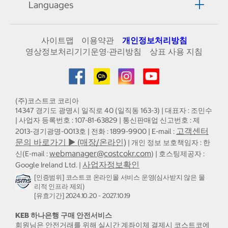
Languages
사이트맵
이용약관
개인정보처리방침
영상정보처리기기운영·관리방침
상표 사용 지침
(주)코스트코 코리아
14347 경기도 광명시 일직로 40 (일직동 163-3) | 대표자 : 조민수
| 사업자 등록번호 : 107-81-63829 | 통신판매업 신고번호 : 제
고객센터
2013-경기광명-0013호 | 전화 : 1899-9900 | E-mail :
문의 바로가기 ▶ (매장/온라인)
| 개인 정보 보호책임자 : 한
webmanager@costcokr.com
신(E-mail :
) | 호스팅제공자 :
사업자정보확인
Google Ireland Ltd. |
[인증범위] 코스트코 온라인몰 서비스 운영(심사받지 않은 물
리적 인프라 제외)
[유효기간] 2024.10.20 - 2027.10.19
KEB 하나은행 구매 안전서비스
회원님은 안전거래를 위해 실시간 계좌이체 결제시 코스트코에