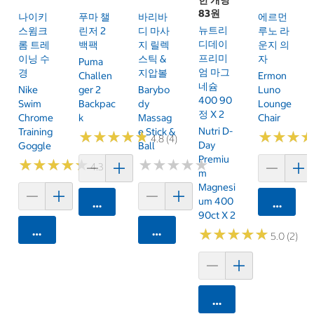
83원
나이키
푸마 챌
바리바
에르먼
뉴트리
스윔크
린저 2
디 마사
루노 라
디데이
롬 트레
백팩
지 릴렉
운지 의
프리미
이닝 수
스틱 &
자
Puma
엄 마그
경
지압볼
Challen
Ermon
네슘
Nike
Ger 2
Barybo
Luno
400 90
Swim
Backpac
Dy
Lounge
정 X 2
Chrome
K
Massag
Chair
Nutri D-
Training
E Stick &
★
★
★
★
★
★
★
★
★
★
★
★
★
★
★
★
4.8 (4)
Day
Goggle
Ball
Premiu
★
★
★
★
★
★
★
★
★
★
★
★
★
★
★
★
★
★
★
★
4.3 (9)
M
Magnesi
Um 400
카트에 담기
카트에 
90ct X 2
카트에 담기
카트에 담기
★
★
★
★
★
★
★
★
★
★
5.0 (2)
카트에 담기