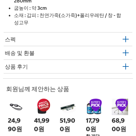
280mm
굽높이 : 약 3cm
소재 : 갑피 : 천연가죽(소가죽)+폴리우레탄 / 창 - 합
성고무
스펙
배송 및 환불
상품 후기
회원님께 제안하는 상품
24,9
41,99
51,90
17,79
68,9
90원
0원
0원
0원
00원
한 개당